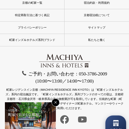
京都の町家一覧
宿泊約款・利用規約
特定商取引法に基づく表記
京都宿泊税について
プライバシーポリシー
サイトマップ
町家インズ＆ホテルズ系列ブランド
私たちと働く
ご予約・お問い合わせ：050-3786-2009
(10:00〜13:00／14:00〜17:00)
町家レジデンスイン京都（MACHIYA RESIDENCE INN KYOTO）は「町家インズ＆ホテル
ズ」系列の宿泊施設です。
「町家インズ＆ホテルズ」系列ブランドのすべての宿は、京都府
京都市・石川県金沢市・岐阜県高山市の旅館業許可を取得しています。
伝統的な町家（町
×
屋）をリノベーションした一棟貸し町家やデザイナーズ町家ホテル。マンスリーやウィーク
リーもご利用いただけます。