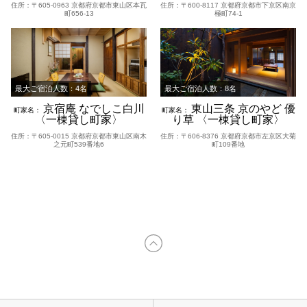
住所：〒605-0963 京都府京都市東山区本瓦
住所：〒600-8117 京都府京都市下京区南京
町656-13
極町74-1
最大ご宿泊人数：4名
最大ご宿泊人数：8名
京宿庵 なでしこ白川
東山三条 京のやど 優
町家名：
町家名：
〈一棟貸し町家〉
り草 〈一棟貸し町家〉
住所：〒605-0015 京都府京都市東山区南木
住所：〒606-8376 京都府京都市左京区大菊
之元町539番地6
町109番地