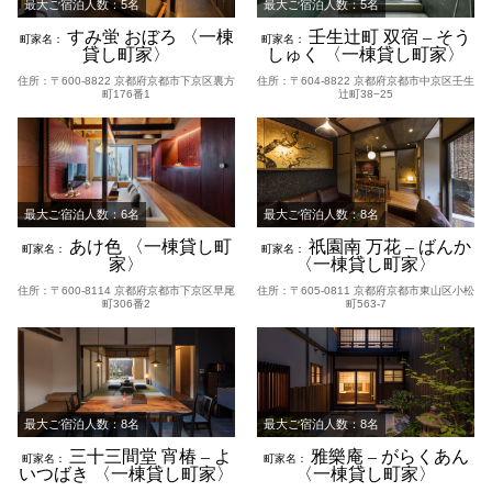
最大ご宿泊人数：5名
最大ご宿泊人数：5名
すみ蛍 おぼろ 〈一棟
壬生辻町 双宿 – そう
町家名：
町家名：
貸し町家〉
しゅく 〈一棟貸し町家〉
住所：〒600-8822 京都府京都市下京区裏方
住所：〒604-8822 京都府京都市中京区壬生
町176番1
辻町38−25
最大ご宿泊人数：6名
最大ご宿泊人数：8名
あけ色 〈一棟貸し町
祇園南 万花 – ばんか
町家名：
町家名：
家〉
〈一棟貸し町家〉
住所：〒600-8114 京都府京都市下京区早尾
住所：〒605-0811 京都府京都市東山区小松
町306番2
町563-7
最大ご宿泊人数：8名
最大ご宿泊人数：8名
三十三間堂 宵椿 – よ
雅樂庵 – がらくあん
町家名：
町家名：
いつばき 〈一棟貸し町家〉
〈一棟貸し町家〉