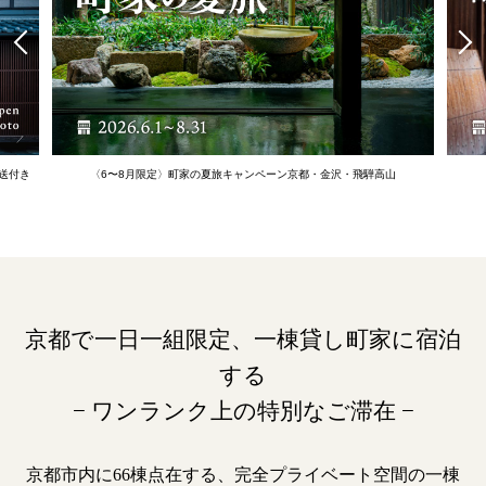
山
〈9月限定〉
町家で泊まる京都旅
特別特典付きプラン
京
京都で一日一組限定、一棟貸し町家に宿泊
する
− ワンランク上の特別なご滞在 −
京都市内に66棟点在する、完全プライベート空間の一棟