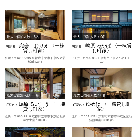
最大ご宿泊人数：6名
最大ご宿泊人数：9名
織会 – おりえ 〈一棟
嶋原 わかば 〈一棟貸
町家名：
町家名：
貸し町家〉
し町家〉
住所：〒600-8305 京都府京都市下京区東若
住所：〒600-8821 京都市下京区小坂町1-
松町820-8
19
最大ご宿泊人数：9名
最大ご宿泊人数：6名
嶋原 るいこう 〈一棟
ゆめは 〈一棟貸し町
町家名：
町家名：
貸し町家〉
家〉
住所：〒600-8816 京都府京都市下京区西新
住所：〒604-8314 京都府京都市中京区三坊
屋敷中堂寺町60-2
猪熊町南組339番2