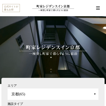
公式サイトが
最もお得
こんにちは。MACHIYA INNS & HOTELSのマチヤAIで
す。宿をお探しですか？それとも宿や予約についてご
質問がありますか？
町家宿を探す
予約に関するご質問
エリア
施設タイプ