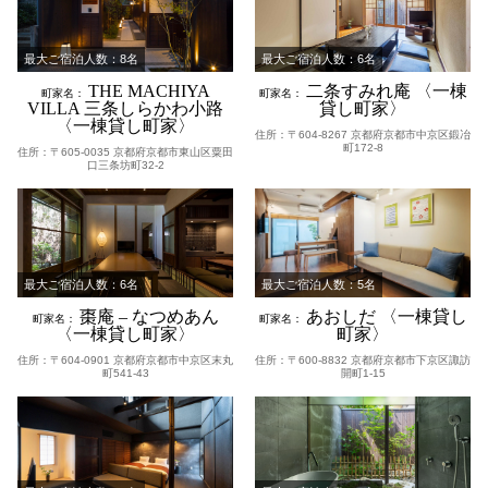
最大ご宿泊人数：8名
最大ご宿泊人数：6名
THE MACHIYA
二条すみれ庵 〈一棟
町家名：
町家名：
VILLA 三条しらかわ小路
貸し町家〉
〈一棟貸し町家〉
住所：〒604-8267 京都府京都市中京区鍛冶
町172-8
住所：〒605-0035 京都府京都市東山区粟田
口三条坊町32-2
最大ご宿泊人数：6名
最大ご宿泊人数：5名
棗庵 – なつめあん
あおしだ 〈一棟貸し
町家名：
町家名：
〈一棟貸し町家〉
町家〉
住所：〒604-0901 京都府京都市中京区末丸
住所：〒600-8832 京都府京都市下京区諏訪
町541-43
開町1-15