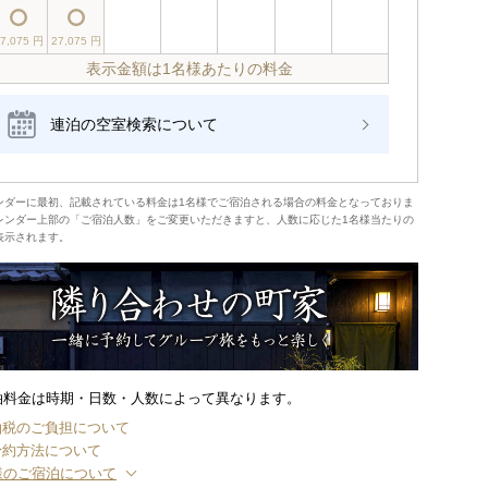
27,075 円
27,075 円
表示金額は1名様あたりの料金
連泊の空室検索について
ンダーに最初、記載されている料金は1名様でご宿泊される場合の料金となっておりま
レンダー上部の「ご宿泊人数」をご変更いただきますと、人数に応じた1名様当たりの
表示されます。
泊料金は時期・日数・人数によって異なります。
泊税のご負担について
予約方法について
様のご宿泊について