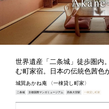
世界遺産「二条城」徒歩圏内
む町家宿。日本の伝統色茜色
城巽あかね庵 〈一棟貸し町家〉
二条城
京都国際マンガミュージアム
四条大宮駅
一棟貸し町家