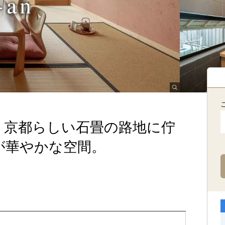
。京都らしい石畳の路地に佇
が華やかな空間。