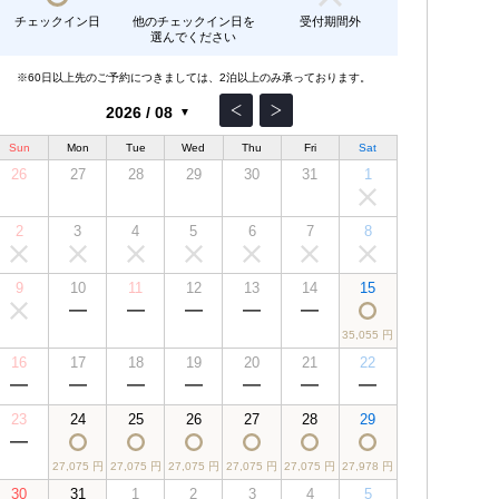
チェックイン日
他のチェックイン日を
受付期間外
選んでください
※60日以上先のご予約につきましては、2泊以上のみ承っております。
Sun
Mon
Tue
Wed
Thu
Fri
Sat
26
27
28
29
30
31
1
2
3
4
5
6
7
8
9
10
11
12
13
14
15
35,055 円
16
17
18
19
20
21
22
23
24
25
26
27
28
29
27,075 円
27,075 円
27,075 円
27,075 円
27,075 円
27,978 円
30
31
1
2
3
4
5