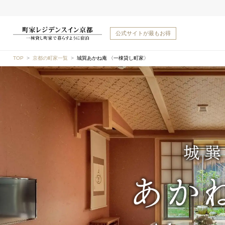
公式サイトが
最もお得
TOP
京都の町家一覧
城巽あかね庵 〈一棟貸し町家〉