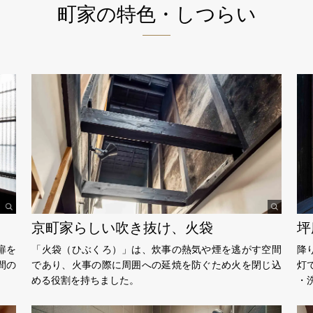
町家の特色・しつらい
京町家らしい吹き抜け、火袋
坪
扉を
「火袋（ひぶくろ）」は、炊事の熱気や煙を逃がす空間
降
間の
であり、火事の際に周囲への延焼を防ぐため火を閉じ込
灯
める役割を持ちました。
・