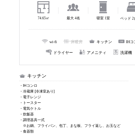
74.65㎡
最大 4名
寝室 1室
ベッド 
wi-fi
床暖房
キッチン
IH
ドライヤー
アメニティ
洗濯機
キッチン
・IHコンロ
・冷蔵庫 [冷凍室あり]
・電子レンジ
・トースター
・電気ケトル
・炊飯器
・調理器具一式
※お鍋、フライパン、包丁、まな板、フライ返し、お玉など
・食器類