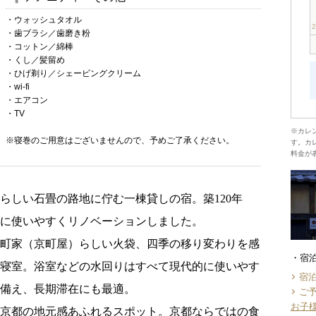
・ウォッシュタオル
・歯ブラシ／歯磨き粉
・コットン／綿棒
・くし／髪留め
・ひげ剃り／シェービングクリーム
・wi-fi
・エアコン
・TV
※カレ
※寝巻のご用意はございませんので、予めご了承ください。
す。カ
料金が
らしい石畳の路地に佇む一棟貸しの宿。築120年
に使いやすくリノベーションしました。
京町家（京町屋）らしい火袋、四季の移り変わりを感
宿
た寝室。浴室などの水回りはすべて現代的に使いやす
宿
備え、長期滞在にも最適。
ご
お子
ぶ京都の地元感あふれるスポット。京都ならではの食