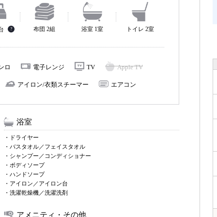
布団 2組
浴室 1室
トイレ 2室
2台
?
コンロ
電子レンジ
TV
Apple TV
アイロン/衣類スチーマー
エアコン
浴室
・ドライヤー
・バスタオル／フェイスタオル
・シャンプー／コンディショナー
・ボディソープ
・ハンドソープ
・アイロン／アイロン台
・洗濯乾燥機／洗濯洗剤
アメニティ・その他