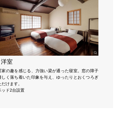
F 洋室
町家の趣を感じる、力強い梁が通った寝室。窓の障子
優しく落ち着いた印象を与え、ゆったりとおくつろぎ
ただけます。
ベッド2台設置