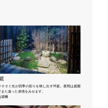
庭
りそそぐ光が四季の彩りを映し出す坪庭。夜間は庭園
でまた違った表情をみせます。
洗濯機