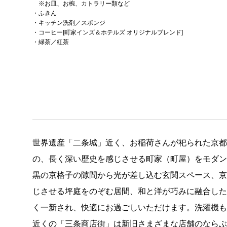
※お皿、お椀、カトラリー類など
・ふきん
・キッチン洗剤／スポンジ
・コーヒー[町家インズ＆ホテルズ オリジナルブレンド]
・緑茶／紅茶
世界遺産「二条城」近く、お稲荷さんが祀られた京都
の、長く深い歴史を感じさせる町家（町屋）をモダン
黒の京格子の隙間から光が差し込む玄関スペース、
じさせる坪庭をのぞむ居間、和と洋が巧みに融合し
く一新され、快適にお過ごしいただけます。洗濯機も
近くの「三条商店街」は新旧さまざまな店舗のなら