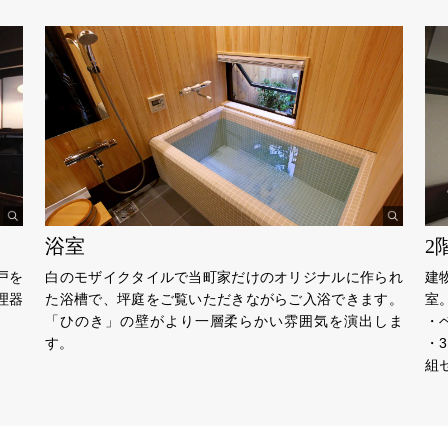
浴室
2
戸を
白のモザイクタイルで当町家だけのオリジナルに作られ
建
理器
た浴槽で、坪庭をご覧いただきながらご入浴できます。
室
「ひのき」の壁がより一層柔らかい雰囲気を演出しま
・
す。
・
組