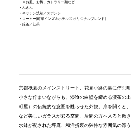
※お皿、お椀、カトラリー類など
・ふきん
・キッチン洗剤／スポンジ
・コーヒー[町家インズ＆ホテルズ オリジナルブレンド]
・緑茶／紅茶
京都祇園のメインストリート、花見小路の裏に佇む町
小さな佇まいながらも、漆喰の白壁を締める濃茶の
町屋）の伝統的な意匠を甦らせた外観。扉を開くと
など美しいガラスが彩る空間。居間の方へ入ると敷
水鉢が配された坪庭、和洋折衷の独特な雰囲気の漂