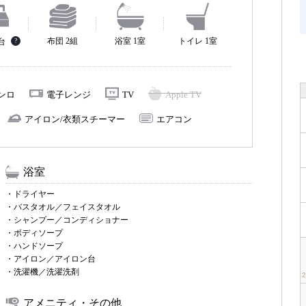
布団 2組
浴室 1室
トイレ 1室
2台
?
コンロ
電子レンジ
TV
Apple TV
アイロン/衣類スチーマー
エアコン
浴室
・ドライヤー
・バスタオル／フェイスタオル
・シャンプー／コンディショナー
・ボディソープ
・ハンドソープ
・アイロン／アイロン台
・洗濯機／洗濯洗剤
アメニティ・その他