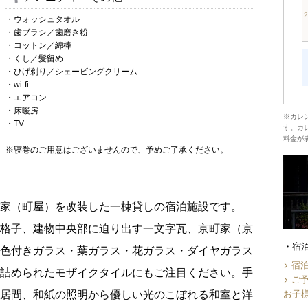
・ウォッシュタオル
・歯ブラシ／歯磨き粉
・コットン／綿棒
・くし／髪留め
・ひげ剃り／シェービングクリーム
・wi-fi
・エアコン
・床暖房
※カレ
・TV
す。カ
料金が
※寝巻のご用意はございませんので、予めご了承ください。
家（町屋）を改装した一棟貸しの宿泊施設です。
出格子、建物中央部に迫り出す一文字瓦、京町家（京
宿
、色付きガラス・葉ガラス・花ガラス・ダイヤガラス
宿
き詰められたモザイクタイルにもご注目ください。手
ご
う居間、和紙の照明から優しい光のこぼれる和室と洋
お子