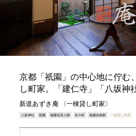
京都「祇園」の中心地に佇む
し町家。「建仁寺」「八坂神
新道あずき庵 〈一棟貸し町家〉
八坂神社
祇園
祗園花見小路
先斗町
祗園四条駅
一棟貸し町家