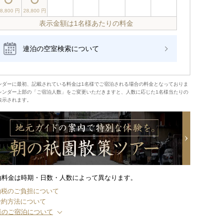
28,800 円
28,800 円
表示金額は1名様あたりの料金
連泊の空室検索について
ンダーに最初、記載されている料金は1名様でご宿泊される場合の料金となっておりま
レンダー上部の「ご宿泊人数」をご変更いただきますと、人数に応じた1名様当たりの
表示されます。
泊料金は時期・日数・人数によって異なります。
泊税のご負担について
予約方法について
様のご宿泊について