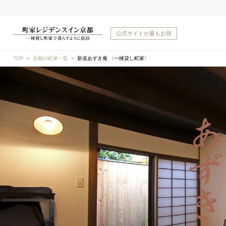
公式サイトが
最もお得
TOP
京都の町家一覧
新道あずき庵 〈一棟貸し町家〉