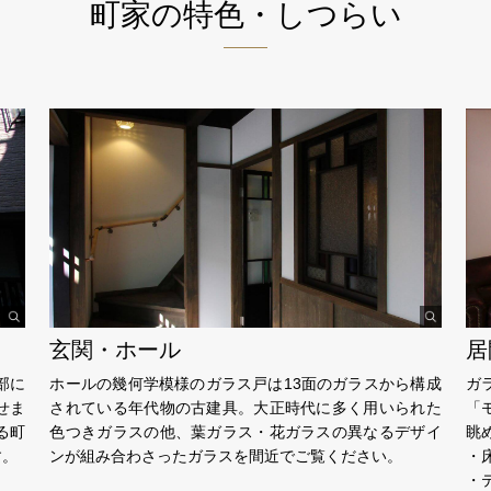
町家の特色・しつらい
玄関・ホール
居
部に
ホールの幾何学模様のガラス戸は13面のガラスから構成
ガ
せま
されている年代物の古建具。大正時代に多く用いられた
「
る町
色つきガラスの他、葉ガラス・花ガラスの異なるデザイ
眺
す。
ンが組み合わさったガラスを間近でご覧ください。
・
・