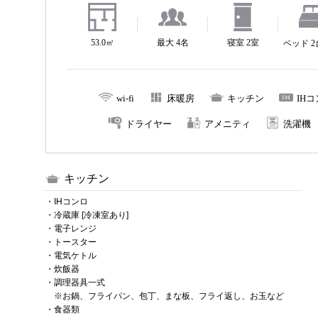
53.0㎡
最大 4名
寝室 2室
ベッド 
wi-fi
床暖房
キッチン
IH
ドライヤー
アメニティ
洗濯機
キッチン
・IHコンロ
・冷蔵庫 [冷凍室あり]
・電子レンジ
・トースター
・電気ケトル
・炊飯器
・調理器具一式
※お鍋、フライパン、包丁、まな板、フライ返し、お玉など
・食器類