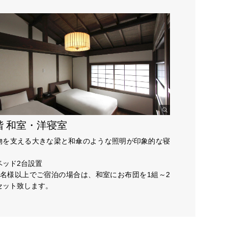
階 和室・洋寝室
物を支える大きな梁と和傘のような照明が印象的な寝
。
ベッド2台設置
3名様以上でご宿泊の場合は、和室にお布団を1組～2
セット致します。