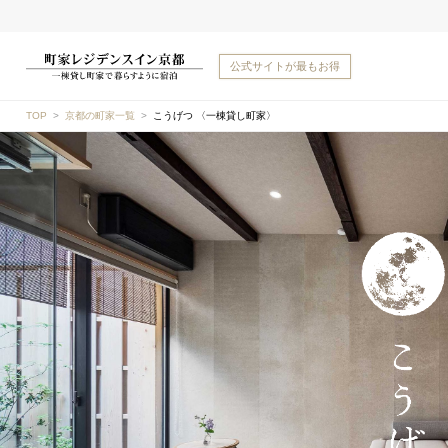
公式サイトが
最もお得
TOP
京都の町家一覧
こうげつ 〈一棟貸し町家〉