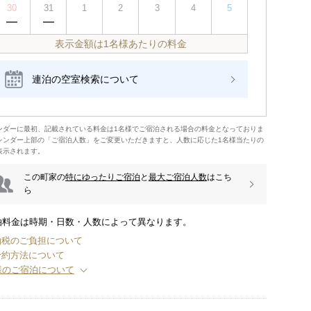
30
31
1
2
3
4
5
表示金額は1名様あたりの料金
連泊の空室検索について
5名様
6名様
ンダーに最初、記載されている料金は1名様でご宿泊される場合の料金となっておりま
レンダー上部の「ご宿泊人数」をご変更いただきますと、人数に応じた1名様当たりの
表示されます。
この町家の
特にゆったりご宿泊
と
最大ご宿泊人数
はこち
ら
泊料金は時期・日数・人数によって異なります。
泊税のご負担について
予約方法について
様のご宿泊について