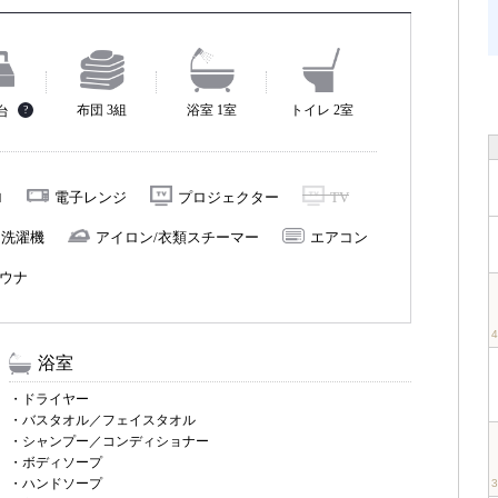
布団 3組
浴室 1室
トイレ 2室
2台
?
ロ
電子レンジ
プロジェクター
TV
洗濯機
アイロン/衣類スチーマー
エアコン
ウナ
浴室
・ドライヤー
・バスタオル／フェイスタオル
・シャンプー／コンディショナー
・ボディソープ
・ハンドソープ