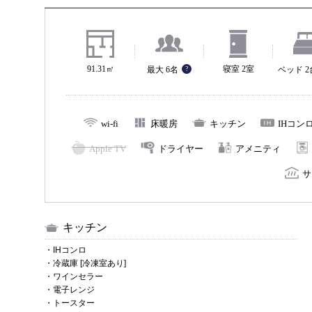
5名様
6名様
91.31㎡
寝室 2室
最大 6名
?
ベッド 
wi-fi
床暖房
キッチン
IHコン
Apple TV
ドライヤー
アメニティ
サ
キッチン
・IHコンロ
・冷蔵庫 [冷凍室あり]
・ワインセラー
・電子レンジ
・トースター