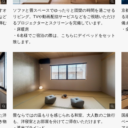
すオ
ソファと畳スペースでゆったりと団欒の時間を過ごせる
京
など
リビング。TVや動画配信サービスなどをご視聴いただけ
る
弾む
るプロジェクターとスクリーンを完備しています。
備
・床暖房
・
・6名様でご宿泊の際は、こちらにデイベッドをセット
致します。
た洋
畳ならではの温もりを感じられる和室。大人数のご旅行
国
き物
も、洋寝室とお部屋を分けてご滞在いただけます。
ベ
・遮光ブラインド
ア