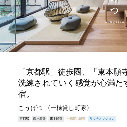
「京都駅」徒歩圏、「東本願
洗練されていく感覚が心満た
宿。
こうげつ 〈一棟貸し町家〉
京都駅
西本願寺
東本願寺
一棟貸し町家
サウナオプション