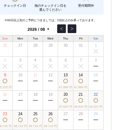
チェックイン日
他のチェックイン日を
受付期間外
選んでください
※60日以上先のご予約につきましては、2泊以上のみ承っております。
Sun
Mon
Tue
Wed
Thu
Fri
Sat
26
27
28
29
30
31
1
2
3
4
5
6
7
8
9
10
11
12
13
14
15
45,315 円
47,880 円
47,880 円
16
17
18
19
20
21
22
37,620 円
39,330 円
44,223 円
23
24
25
26
27
28
29
39,710 円
39,710 円
39,710 円
39,710 円