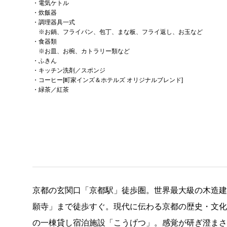
・電気ケトル
・炊飯器
・調理器具一式
※お鍋、フライパン、包丁、まな板、フライ返し、お玉など
・食器類
※お皿、お椀、カトラリー類など
・ふきん
・キッチン洗剤／スポンジ
・コーヒー[町家インズ＆ホテルズ オリジナルブレンド]
・緑茶／紅茶
京都の玄関口「京都駅」徒歩圏。世界最大級の木造
願寺」まで徒歩すぐ。現代に伝わる京都の歴史・文
の一棟貸し宿泊施設「こうげつ」。感覚が研ぎ澄ま