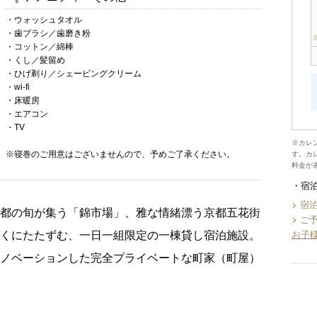
・ウォッシュタオル
・歯ブラシ／歯磨き粉
・コットン／綿棒
・くし／髪留め
・ひげ剃り／シェービングクリーム
・wi-fi
・床暖房
・エアコン
・TV
※カレ
※寝巻のご用意はございませんので、予めご了承ください。
す。カ
料金が
宿
宿
京都の旬が集う「錦市場」、雅な情緒漂う京都五花街
ご
近くにたたずむ、一日一組限定の一棟貸し宿泊施設。
お子
リノベーションした完全プライベートな町家（町屋）