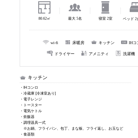
80.62㎡
最大 5名
寝室 2室
ベッド 
wi-fi
床暖房
キッチン
IH
ドライヤー
アメニティ
洗濯機
キッチン
・IHコンロ
・冷蔵庫 [冷凍室あり]
・電子レンジ
・トースター
・電気ケトル
・炊飯器
・調理器具一式
※お鍋、フライパン、包丁、まな板、フライ返し、お玉など
・食器類