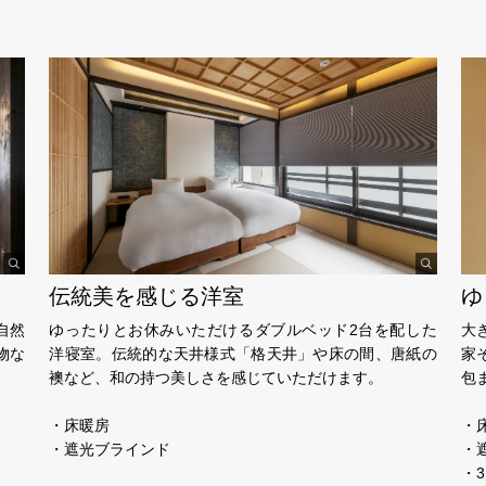
伝統美を感じる洋室
ゆ
自然
ゆったりとお休みいただけるダブルベッド2台を配した
大
物な
洋寝室。伝統的な天井様式「格天井」や床の間、唐紙の
家
襖など、和の持つ美しさを感じていただけます。
包
・床暖房
・
・遮光ブラインド
・
・