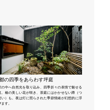
都の四季をあらわす坪庭
家の中へ自然光を取り込み、四季折々の表情で魅せる
庭。椿の美しい花が咲き、茶庭にはかかせない蹲（つ
ばい）も。夜は灯に照らされた季節情緒が幻想的に浮
びます。