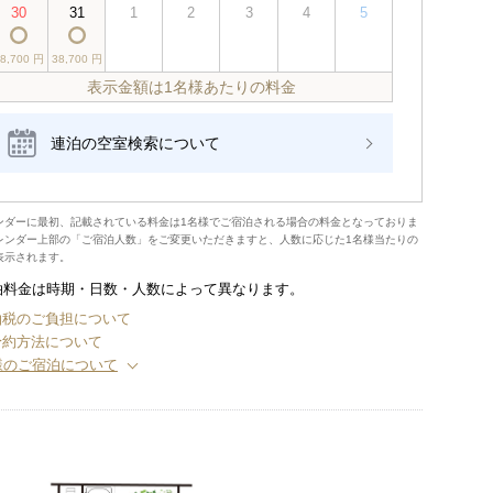
30
31
1
2
3
4
5
38,700 円
38,700 円
表示金額は1名様あたりの料金
連泊の空室検索について
ンダーに最初、記載されている料金は1名様でご宿泊される場合の料金となっておりま
レンダー上部の「ご宿泊人数」をご変更いただきますと、人数に応じた1名様当たりの
表示されます。
泊料金は時期・日数・人数によって異なります。
泊税のご負担について
予約方法について
様のご宿泊について