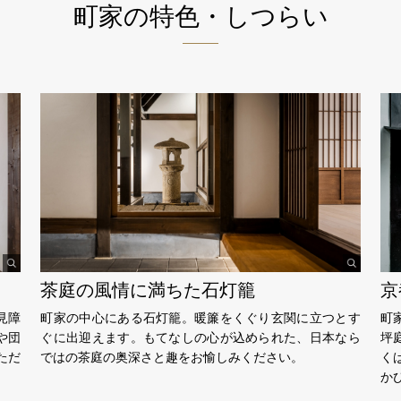
町家の特色・しつらい
茶庭の風情に満ちた石灯籠
京
見障
町家の中心にある石灯籠。暖簾をくぐり玄関に立つとす
町
や団
ぐに出迎えます。もてなしの心が込められた、日本なら
坪
ただ
ではの茶庭の奥深さと趣をお愉しみください。
く
か