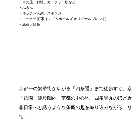
※お皿、お椀、カトラリー類など
・ふきん
・キッチン洗剤／スポンジ
・コーヒー[町家インズ＆ホテルズ オリジナルブレンド]
・緑茶／紅茶
京都一の繁華街が広がる「四条通」まで徒歩すぐ。
「祇園」徒歩圏内。京都の中心地・四条烏丸のほど
非日常へと誘うような茶庭の趣を織り込みながら、
宿。