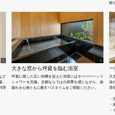
組
大きな窓から坪庭を臨む浴室
一
など
坪庭に面した広い浴槽を設えた浴室にはオーバーヘッド
大
場」
シャワーを完備。京都ならではの四季を感じながら、旅
追
料理
疲れを心身ともに癒すバスタイムをご堪能ください。
滞
・
・
・ト