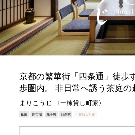
京都の繁華街「四条通」徒歩
歩圏内。 非日常へ誘う茶庭の
まりこうじ 〈一棟貸し町家〉
祇園
錦市場
先斗町
四条駅
一棟貸し町家