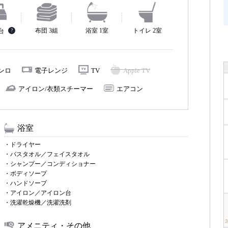
布団 3組
浴室 1室
トイレ 2室
2台
?
コンロ
電子レンジ
TV
Apple TV
アイロン/衣類スチーマー
エアコン
浴室
・ドライヤー
・バスタオル／フェイスタオル
・シャンプー／コンディショナー
・ボディソープ
・ハンドソープ
・アイロン／アイロン台
・洗濯乾燥機／洗濯洗剤
アメニティ・その他