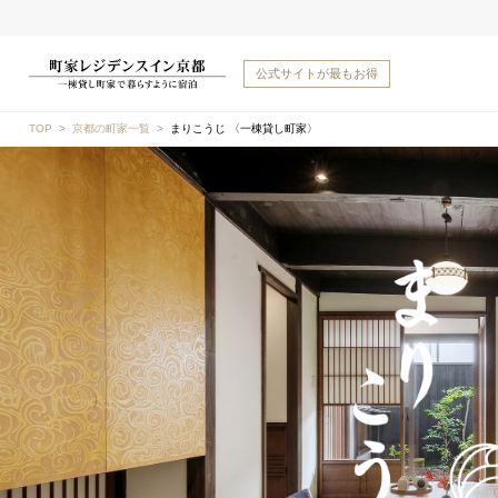
公式サイトが
最もお得
TOP
京都の町家一覧
まりこうじ 〈一棟貸し町家〉