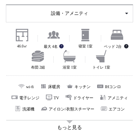
す。内装には、現代のサッシを使わず、伝統的な木枠ガ
設備・アメニティ
ラス戸と障子を組み合せています。主要な部屋の土壁
3名様
4名様
は、京土中塗りで仕上げ、天然繊維の“すさ”が持つ肌合
いや素朴感を感じていただけます。長年土壁として使わ
れてきた良質な土を細かくふるいにかけて再利用し、き
46.0㎡
寝室 1室
最大 4名
?
ベッド 2台
?
めの細かい上質な壁となっています。浴室などの水回り
はすべてモダンに一新され、快適にお過ごしいただけま
布団 2組
浴室 1室
トイレ 1室
す。
京町家の意匠と現代人の住み心地の調和が図られた当町
wi-fi
床暖房
キッチン
IHコンロ
家で「まるで暮らすように」京都をお楽しみください。
電子レンジ
TV
ドライヤー
アメニティ
洗濯機
アイロン/衣類スチーマー
エアコン
もっと見る