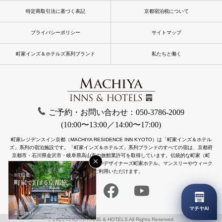
特定商取引法に基づく表記
京都宿泊税について
プライバシーポリシー
サイトマップ
町家インズ＆ホテルズ系列ブランド
私たちと働く
ご予約・お問い合わせ：050-3786-2009
(10:00〜13:00／14:00〜17:00)
町家レジデンスイン京都（MACHIYA RESIDENCE INN KYOTO）は「町家インズ＆ホテル
ズ」系列の宿泊施設です。
「町家インズ＆ホテルズ」系列ブランドのすべての宿は、京都府
京都市・石川県金沢市・岐阜県高山市の旅館業許可を取得しています。
伝統的な町家（町
×
屋）をリノベーションした一棟貸し町家やデザイナーズ町家ホテル。マンスリーやウィーク
リーもご利用いただけます。
マチヤAI
© 2026 MACHIYA INNS & HOTELS All Rights Reserved.