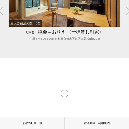
最大ご宿泊人数：6名
織会 – おりえ 〈一棟貸し町家〉
町家名：
住所：〒600-8305 京都府京都市下京区東若松町820-8
京都の町家一覧
宿泊約款・利用規約