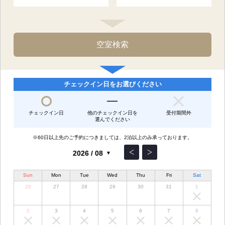
チェックイン日をお選びください
チェックイン日
他のチェックイン日を
受付期間外
選んでください
※60日以上先のご予約につきましては、2泊以上のみ承っております。
Sun
Mon
Tue
Wed
Thu
Fri
Sat
26
27
28
29
30
31
1
2
3
4
5
6
7
8