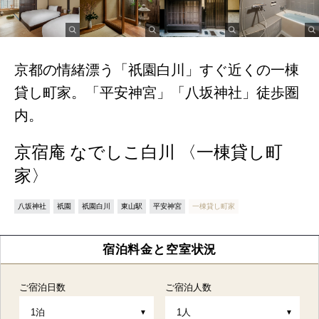
京都の情緒漂う「祇園白川」すぐ近くの一棟
貸し町家。「平安神宮」「八坂神社」徒歩圏
内。
京宿庵 なでしこ白川 〈一棟貸し町
家〉
八坂神社
祇園
祇園白川
東山駅
平安神宮
一棟貸し町家
宿泊料金と空室状況
ご宿泊日数
ご宿泊人数