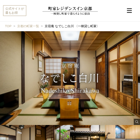
公式サイトが
最もお得
TOP
京都の町家一覧
京宿庵 なでしこ白川 〈一棟貸し町家〉
こんにちは。 『京宿庵 なでしこ白川 〈一棟貸し町
家〉』 について、ご質問があればお聞かせください。
チェックイン/チェックアウト
設備・アメニティ
アクセス・駐車場
キャンセルポリシー
他のおすすめ町家