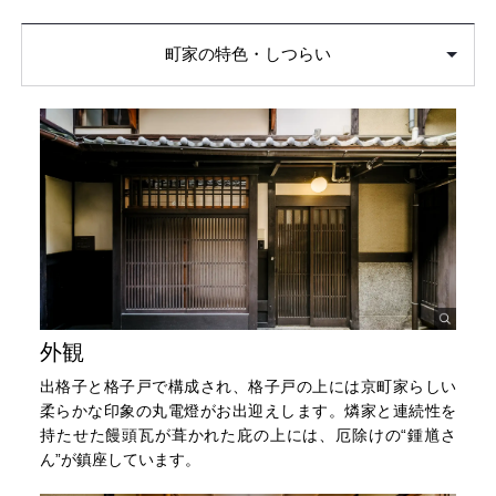
町家の特色・しつらい
外観
出格子と格子戸で構成され、格子戸の上には京町家らしい
柔らかな印象の丸電燈がお出迎えします。燐家と連続性を
持たせた饅頭瓦が葺かれた庇の上には、厄除けの“鍾馗さ
ん”が鎮座しています。