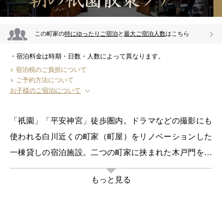
この町家の
特にゆったりご宿泊
と
最大ご宿泊人数
はこちら
宿泊料金は時期・日数・人数によって異なります。
宿泊税のご負担について
ご予約方法について
お子様のご宿泊について
「祇園」「平安神宮」徒歩圏内。ドラマなどの撮影にも
使われる白川近くの町家（町屋）をリノベーションした
一棟貸しの宿泊施設。二つの町家に挟まれた木戸門をく
ぐって入る、長屋住宅、共同井戸の構成をありのまま残
もっと見る
した京都らしい路地奥にたたずみます。
1階には坪庭に面した居間、自炊のできるキッチン、2階
には洋寝室と小さなベランダの付いた和室がございま