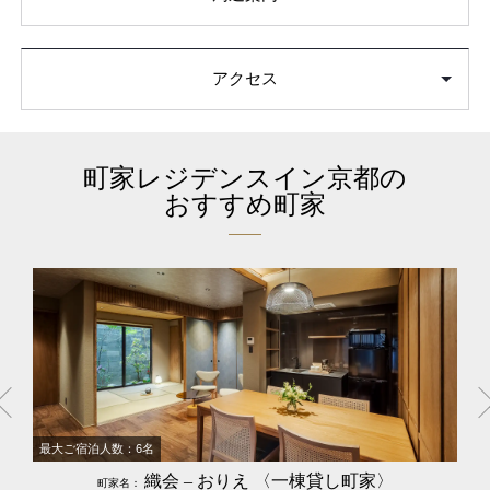
アクセス
町家レジデンスイン京都の
おすすめ町家
最大ご宿泊人数：6名
織会 – おりえ 〈一棟貸し町家〉
町家名：