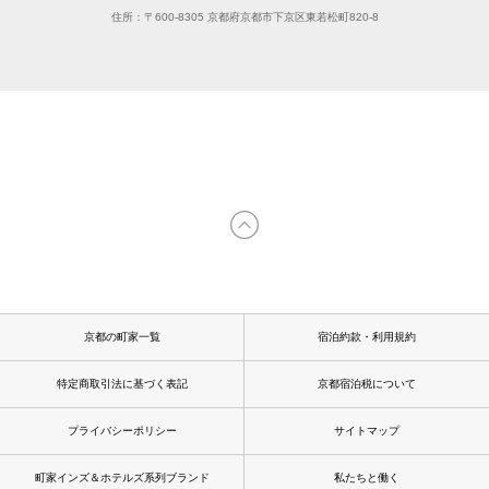
住所：〒600-8305 京都府京都市下京区東若松町820-8
京都の町家一覧
宿泊約款・利用規約
特定商取引法に基づく表記
京都宿泊税について
プライバシーポリシー
サイトマップ
町家インズ＆ホテルズ系列ブランド
私たちと働く