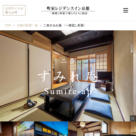
公式サイトが
最もお得
TOP
京都の町家一覧
二条すみれ庵 〈一棟貸し町家〉
こんにちは。 『二条すみれ庵 〈一棟貸し町家〉』 につ
いて、ご質問があればお聞かせください。
チェックイン/チェックアウト
設備・アメニティ
アクセス・駐車場
キャンセルポリシー
他のおすすめ町家