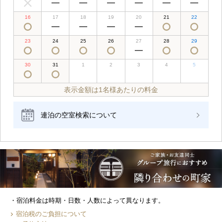
16
17
18
19
20
21
22
23
24
25
26
27
28
29
30
31
1
2
3
4
5
表示金額は1名様あたりの料金
連泊の空室検索について
宿泊料金は時期・日数・人数によって異なります。
宿泊税のご負担について