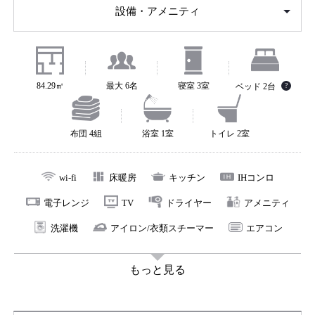
設備・アメニティ
外観。1階には坪庭に面した和室、格子窓から光の漏れる
広いリビング、自炊できるキッチンを完備。浴室には壁
や浴槽にヒノキを用い、清々しい気分でリラックスして
いただけます。2階は町家特有の吹き抜けである「火袋」
84.29㎡
最大 6名
寝室 3室
ベッド 2台
?
から光を感じる洋寝室と、勾配天井が特徴的な和室。和
の穏やかな雰囲気の中でゆったりとおくつろぎいただけ
布団 4組
浴室 1室
トイレ 2室
ます。
wi-fi
床暖房
キッチン
IHコンロ
京都が舞台となった歴史と、街に息づく暮らしの文化を
電子レンジ
TV
ドライヤー
アメニティ
すぐそばで体感できる町家宿「二条すみれ庵」で、ワン
洗濯機
アイロン/衣類スチーマー
エアコン
ランク上のご滞在をお楽しみください。
もっと見る