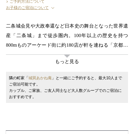
ご予約方法について
お子様のご宿泊について
二条城会見や大政奉還など日本史の舞台となった世界遺
産「二条城」まで徒歩圏内。100年以上の歴史を持つ
800mものアーケード街に約180店が軒を連ねる「京都三
条会商店街」すぐ近くの京都らしい石畳の路地に佇む、
もっと見る
一日一組限定の一棟貸し宿泊施設「二条すみれ庵」。京
町家の伝統と京都の暮らしの息づかいを体感できる空間
隣の町家「
城巽あかね庵
」と一緒にご予約すると、最大10人まで
へとリノベーションした完全プライベートな町家（町
ご宿泊可能です。
カップル、ご家族、ご友人同士など大人数グループでのご宿泊に
屋）宿。
おすすめです。
支子色(くちなし色)の漆喰に、堂々と据えられた漆黒の2
本切子の格子、京都の町並みに馴染みながらも凛とした
印象に見せる一文字瓦など、京町家の特色をあわせ持つ