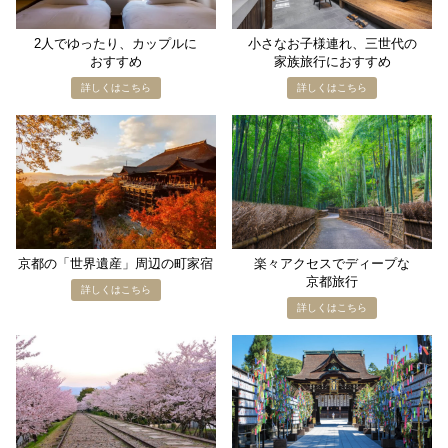
2人で​ゆったり、​カップルに​
小さな​お子様連れ、​三世代の​
おすすめ
家族旅行に​おすすめ
京都の​「世界遺産」​周辺の​町家宿
楽々​アクセスで​ディープな​
京都旅行