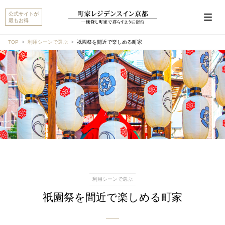
公式サイトが
最もお得
TOP
利用シーンで選ぶ
祇園祭を間近で楽しめる町家
こんにちは。MACHIYA INNS & HOTELSのマチヤAIで
す。宿をお探しですか？それとも宿や予約についてご
質問がありますか？
町家宿を探す
予約に関するご質問
利用シーンで選ぶ
祇園祭を間近で楽しめる町家