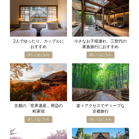
2人で​ゆったり、​カップルに​
小さな​お子様​連れ、​三世代の​
おすすめ
家族旅行に​おすすめ
京都の​「世界遺産」​周辺の​
楽々アクセスで​ディープな​
町家宿
京都旅行