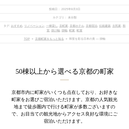
投稿日： 2025年9月3日
カテゴリ： 未分類
タグ:
おすすめ
,
リノベーション
,
一棟貸し
,
京町家
,
京都ホテル
,
京都宿泊
,
伝統建築
,
古民家
,
和
室
,
掛け軸
,
掛軸
,
町家
,
町屋
TOP
»
京都町家をもっと知る
»
和室を彩る日本の美 ― 掛軸
50棟以上から選べる京都の町家
京都市内に町家がいくつも点在しており、お好きな
町家をお選びご宿泊いただけます。
京都の人気観光
地まで徒歩圏内で行ける町家が多数ございますの
で、お目当ての観光地からアクセス良好な環境にご
宿泊いただけます。