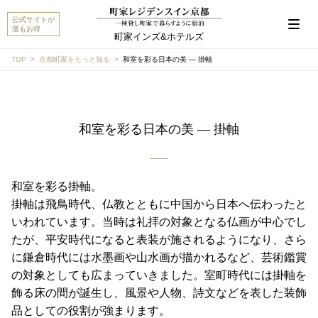
公式サイトが
最もお得
町家インズ&ホテルズ
TOP
京都町家をもっと知る
和室を彩る日本の美 ― 掛軸
こんにちは。MACHIYA INNS & HOTELSのマチヤAIで
す。宿をお探しですか？それとも宿や予約についてご
和室を彩る日本の美 ― 掛軸
質問がありますか？
町家宿を探す
予約に関するご質問
和室を彩る掛軸。
掛軸は飛鳥時代、仏教とともに中国から日本へ伝わったと
いわれています。当時は礼拝の対象となる仏画が中心でし
たが、平安時代になると表装が施されるようになり、さら
に鎌倉時代には水墨画や山水画が描かれるなど、芸術鑑賞
の対象としても広まっていきました。室町時代には掛軸を
飾る床の間が誕生し、風景や人物、詩文などを表した装飾
品としての役割が強まります。