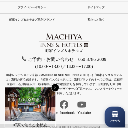
プライバシーポリシー
サイトマップ
町家インズ＆ホテルズ系列ブランド
私たちと働く
町家インズ＆ホテルズ
ご予約・お問い合わせ：050-3786-2009
(10:00〜13:00／14:00〜17:00)
町家レジデンスイン京都（MACHIYA RESIDENCE INN KYOTO）は「町家インズ＆ホテル
ズ」系列の宿泊施設です。
「町家インズ＆ホテルズ」系列ブランドのすべての宿は、京都府
京都市・石川県金沢市・岐阜県高山市の旅館業許可を取得しています。
伝統的な町家（町
×
屋）をリノベーションした一棟貸し町家やデザイナーズ町家ホテル。マンスリーやウィーク
リーもご利用いただけます。
instagram
facebook
Youtube
マチヤAI
町家で泊まる京都旅
© 2026 MACHIYA INNS & HOTELS All Rights Reserved.