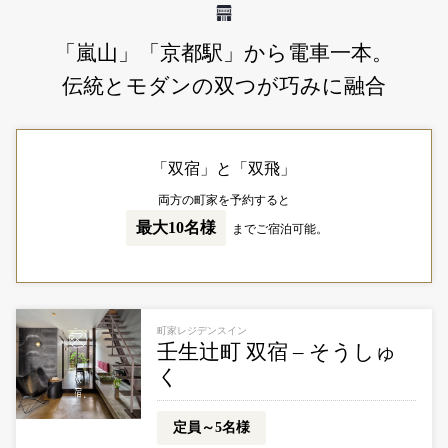
「嵐山」「京都駅」から電車一本。
伝統とモダンの双つが巧みに融合
「双宿」と「双飛」
両方の町家を予約すると
最大10名様
までご宿泊可能。
町家レジデンスイン
壬生辻町 双宿 – そうしゅ
く
定員～5名様