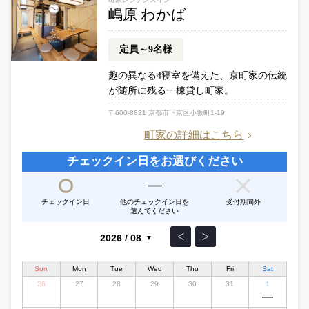
嶋原 わかば
定員～9名様
趣の異なる4寝室を備えた、京町家の伝統
が随所に残る一棟貸し町家。
〒600-8821 京都市下京区小坂町1-19
町家の詳細はこちら