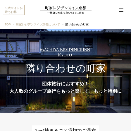
公式サイトが
最もお得
TOP
町家レジデンスイン京都について
隣り合わせの町家
こんにちは。MACHIYA INNS & HOTELSのマチヤAIで
す。宿をお探しですか？それとも宿や予約についてご
質問がありますか？
隣り合わせの町家
町家宿を探す
予約に関するご質問
団体旅行におすすめ！
大人数のグループ旅行をもっと楽しく、もっと特別に
2〜4棟まるごと貸切でご滞在