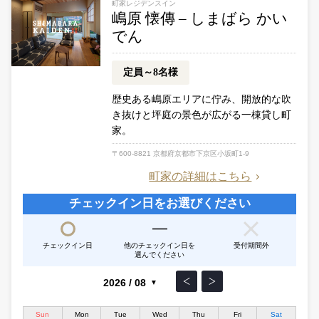
町家レジデンスイン
嶋原 懐傳 – しまばら かい
でん
定員～8名様
歴史ある嶋原エリアに佇み、開放的な吹
き抜けと坪庭の景色が広がる一棟貸し町
家。
〒600-8821 京都府京都市下京区小坂町1-9
町家の詳細はこちら