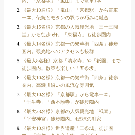
内、「京都駅」「嵐山」まで電車1本
《最大10名様》「嵐山」「京都駅」から電車
一本。伝統とモダンの双つが巧みに融合
《最大15名様》京都の人気観光地「三十三間
堂」から徒歩5分。「東福寺」も徒歩圏内
《最大14名様》京都一の繁華街「四条」徒歩
圏内。観光地へのアクセスも抜群
《最大8名様》京都「清水寺」や「祇園」まで
徒歩圏内。散策も楽しい「五条坂」
《最大10名様》京都一の繁華街「四条」徒歩
圏内。高瀬川沿いの風流な雰囲気
《最大10名様》「京都駅」から電車一本。
「壬生寺」「西本願寺」が徒歩圏内
《最大23名様》京都の人気観光地「祇園」
「平安神宮」徒歩圏内。4連棟の町家
《最大10名様》世界遺産「二条城」徒歩圏