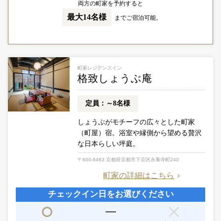
両方の町家を予約すると
最大14名様
までご宿泊可能。
町家レジデンスイン
格致しょうぶ庵
定員：～8名様
しょうぶがモチーフの広々とした町家
（町屋）宿。
浴室や縁側から望める贅沢
な日本らしい坪庭。
〒600-8463 京都府京都市下京区永養寺町240
町家の詳細はこちら