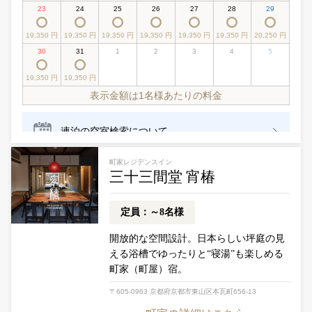
町家レジデンスイン
三十三間堂 宵椿
定員：～8名様
開放的な空間設計。日本らしい坪庭の見
える浴槽でゆったりと“寝湯”も楽しめる
町家（町屋）宿。
〒605-0963 京都府京都市東山区本瓦町656-13