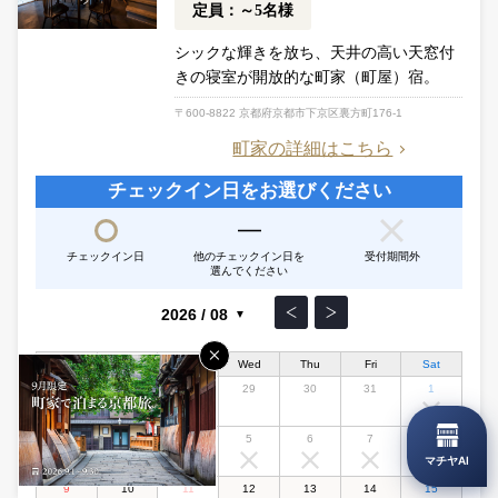
定員：～5名様
シックな輝きを放ち、
天井の高い天窓付
きの寝室が開放的な町家（町屋）宿。
〒600-8822 京都府京都市下京区裏方町176-1
町家の詳細はこちら
×
マチヤAI