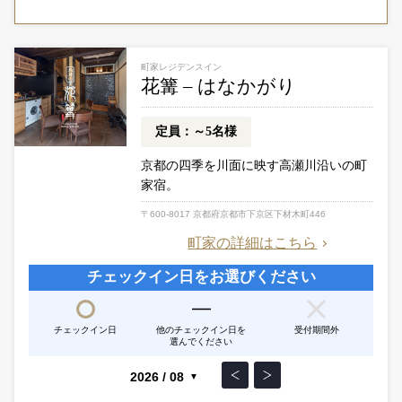
町家レジデンスイン
花篝 – はなかがり
定員：～5名様
京都の四季を川面に映す高瀬川沿いの町
家宿。
〒600-8017 京都府京都市下京区下材木町446
町家の詳細はこちら