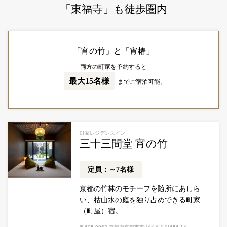
「東福寺」も徒歩圏内
「宵の竹」と「宵椿」
両方の町家を予約すると
最大15名様
までご宿泊可能。
町家レジデンスイン
三十三間堂 宵の竹
定員：～7名様
京都の竹林のモチーフを随所にあしら
い、
枯山水の庭を独り占めできる町家
（町屋）宿。