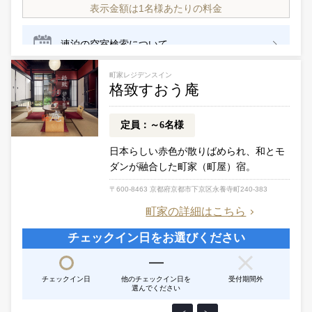
町家レジデンスイン
格致すおう庵
定員：～6名様
日本らしい赤色が散りばめられ、
和とモ
ダンが融合した町家（町屋）宿。
〒600-8463 京都府京都市下京区永養寺町240-383
町家の詳細はこちら