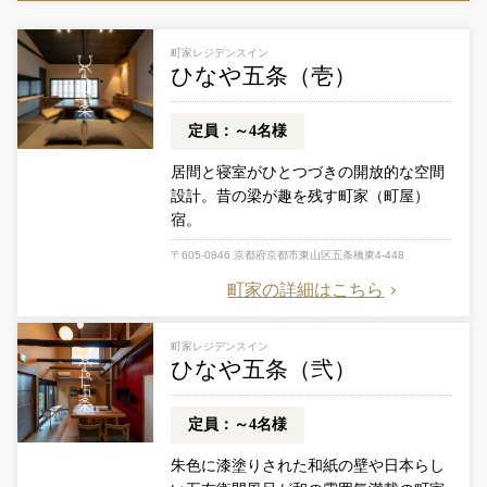
町家レジデンスイン
ひなや五条（壱）
定員：～4名様
居間と寝室がひとつづきの開放的な空間
設計。
昔の梁が趣を残す町家（町屋）
宿。
〒605-0846 京都府京都市東山区五条橋東4-448
町家の詳細はこちら
町家レジデンスイン
ひなや五条（弐）
定員：～4名様
朱色に漆塗りされた和紙の壁や日本らし