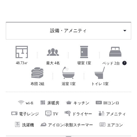
常の雰囲気を演出します。
キッチン、洗面、浴室、トイレなどの水まわりは一新
し、IHコンロ付きのキッチンや長期滞在にも便利な乾燥
設備・アメニティ
機能付き洗濯機など、機能的な設備で安心してお過ごし
いただけます。受け継がれてきた伝統的な京町家の意匠
を堪能しながらのご宿泊をお楽しみください。
48.73㎡
最大 4名
寝室 1室
ベッド 2台
?
布団 2組
浴室 1室
トイレ 1室
wi-fi
床暖房
キッチン
IHコンロ
電子レンジ
TV
ドライヤー
アメニティ
洗濯機
アイロン/衣類スチーマー
エアコン