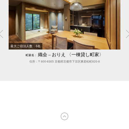
最大ご宿泊人数：6名
織会 – おりえ 〈一棟貸し町家〉
町家名：
住所：〒600-8305 京都府京都市下京区東若松町820-8