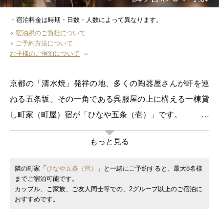
宿泊料金は時期・日数・人数によって異なります。
宿泊税のご負担について
ご予約方法について
お子様のご宿泊について
京都の「清水焼」発祥の地、多くの陶器屋さんが軒を連
ねる五条坂。その一角である呉服屋の上に構える一棟貸
し町家（町屋）宿が「ひなや五条（壱）」です。
呉服屋わきの小路をすすむと、石畳と風情ある中庭が現
もっと見る
れます。玄関から階段を上がると、手すき和紙でつくら
れた照明から柔らかな光。梁は吹き抜けから居間へ渡っ
隣の町家「
ひなや五条（弐）
」と一緒にご予約すると、最大8名様
ていい威風堂々と横切ります。室内の随所にあしらわれ
までご宿泊可能です。
カップル、ご家族、ご友人同士等での、2グループ以上のご宿泊に
た古建具から京町家（京町屋）の趣を感じて頂けます。
おすすめです。
和室の居間と寝室の間には仕切りがなく、開放的で非日