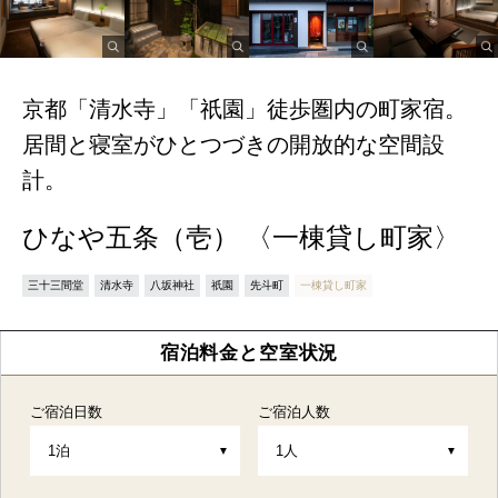
京都「清水寺」「祇園」徒歩圏内の町家宿。
居間と寝室がひとつづきの開放的な空間設
計。
ひなや五条（壱） 〈一棟貸し町家〉
三十三間堂
清水寺
八坂神社
祇園
先斗町
一棟貸し町家
宿泊料金と空室状況
ご宿泊日数
ご宿泊人数