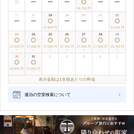
38,700 円
16
17
18
19
20
21
22
27,900 円
31,500 円
23
24
25
26
27
28
29
27,000 円
27,000 円
27,000 円
27,000 円
27,000 円
27,900 円
29,700 円
～
～
～
～
～
～
～
30
31
1
2
3
4
5
28,800 円
27,000 円
～
表示金額は1名様あたりの料金
連泊の空室検索について