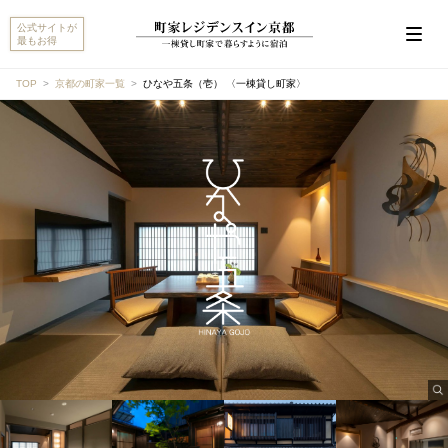
公式サイトが
最もお得
TOP
京都の町家一覧
ひなや五条（壱） 〈一棟貸し町家〉
こんにちは。 『ひなや五条（壱） 〈一棟貸し町家〉』
について、ご質問があればお聞かせください。
チェックイン/チェックアウト
設備・アメニティ
アクセス・駐車場
キャンセルポリシー
他のおすすめ町家