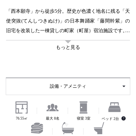
「西本願寺」から徒歩5分。歴史が色濃く地名に残る「天
使突抜(てんしつきぬけ)」の日本舞踊家「藤間幹紫」の
旧宅を改装した一棟貸しの町家（町屋）宿泊施設です。
藤間幹紫にちなみ日本舞踊の要素を多く取り入れ、京町
もっと見る
家の趣を残しながら新たに生まれ変わりました。
玄関ホールの大きな照明は当家主人であった藤間幹紫が
着用していた着物をリメイクし照明として生まれ変わっ
たもの。坪庭を一望できるダイニング、1階の和室。キッ
設備・アメニティ
チンや浴室など水回りはモダンに機能的に一新されてい
ます。2階には和建築の雰囲気を残した洋寝室、和室、シ
ャワールームがございます。大人数でもゆったりと贅沢
な宿泊体験が可能です。
76.55㎡
最大 8名
寝室 3室
ベッド 2台
?
随所に散りばめられた日本古来の伝統をお楽しみ下さ