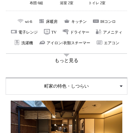
い。
布団 6組
浴室 2室
トイレ 2室
wi-fi
床暖房
キッチン
IHコンロ
電子レンジ
TV
ドライヤー
アメニティ
洗濯機
アイロン/衣類スチーマー
エアコン
もっと見る
町家の特色・しつらい