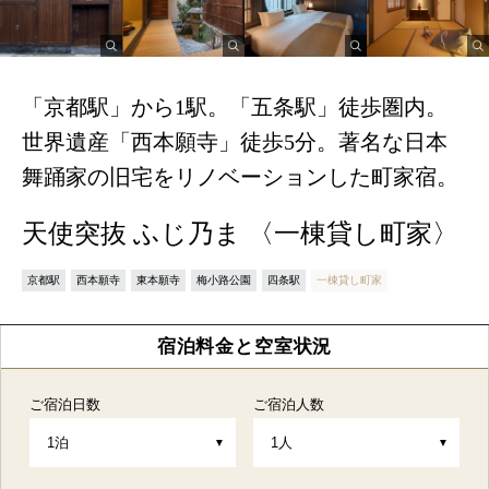
「京都駅」から1駅。「五条駅」徒歩圏内。
世界遺産「西本願寺」徒歩5分。著名な日本
舞踊家の旧宅をリノベーションした町家宿。
天使突抜 ふじ乃ま 〈一棟貸し町家〉
京都駅
西本願寺
東本願寺
梅小路公園
四条駅
一棟貸し町家
宿泊料金と空室状況
ご宿泊日数
ご宿泊人数