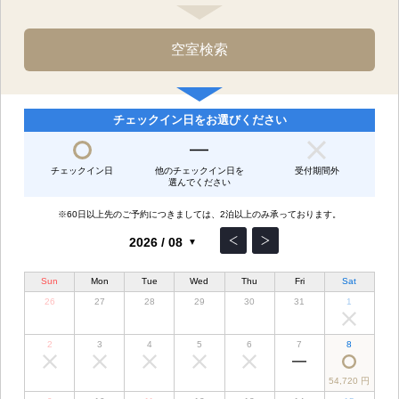
チェックイン日をお選びください
チェックイン日
他のチェックイン日を
受付期間外
選んでください
※60日以上先のご予約につきましては、2泊以上のみ承っております。
Sun
Mon
Tue
Wed
Thu
Fri
Sat
26
27
28
29
30
31
1
2
3
4
5
6
7
8
54,720 円