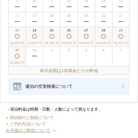
9
10
11
12
13
14
15
16
17
18
19
20
21
22
23
24
25
26
27
28
29
43,605 円
43,605 円
43,605 円
43,605 円
43,605 円
43,605 円
45,315 円
30
31
1
2
3
4
5
43,605 円
表示金額は1名様あたりの料金
連泊の空室検索について
宿泊料金は時期・日数・人数によって異なります。
宿泊税のご負担について
ご予約方法について
お子様のご宿泊について