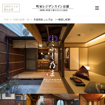
公式サイトが
最もお得
TOP
京都の町家一覧
天使突抜 ふじ乃ま 〈一棟貸し町家〉
こんにちは。 『天使突抜 ふじ乃ま 〈一棟貸し町家〉』
について、ご質問があればお聞かせください。
チェックイン/チェックアウト
設備・アメニティ
アクセス・駐車場
キャンセルポリシー
他のおすすめ町家