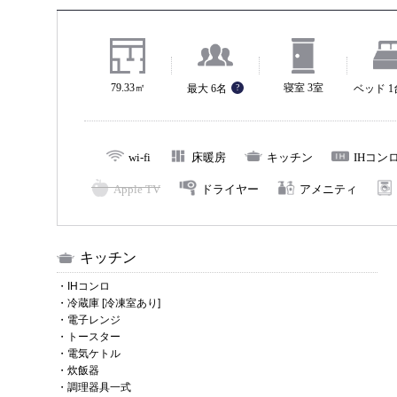
5名様
6名様
79.33㎡
寝室 3室
最大 6名
?
ベッド 
wi-fi
床暖房
キッチン
IHコン
Apple TV
ドライヤー
アメニティ
キッチン
・IHコンロ
・冷蔵庫 [冷凍室あり]
・電子レンジ
・トースター
・電気ケトル
・炊飯器
・調理器具一式