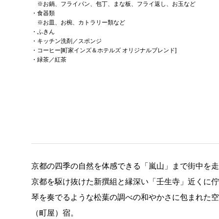
※お鍋、フライパン、包丁、まな板、フライ返し、お玉など
・食器類
※お皿、お椀、カトラリー類など
・ふきん
・キッチン洗剤／スポンジ
・コーヒー[町家インズ＆ホテルズ オリジナルブレンド]
・緑茶／紅茶
京都の四季の自然を体感できる「嵐山」まで街中を
京都を駆け抜けた新撰組と縁深い「壬生寺」近くに
琴を奏でるような松葉の調べの和やかさに包まれた
（町屋）宿。