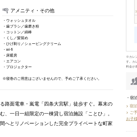
アメニティ・その他
・ウォッシュタオル
・歯ブラシ／歯磨き粉
・コットン／綿棒
・くし／髪留め
・ひげ剃り／シェービングクリーム
・wi-fi
・床暖房
※カレ
・エアコン
す。カ
・プロジェクター
料金が
※寝巻のご用意はございませんので、予めご了承ください。
宿
走る路面電車・嵐電「四条大宮駅」徒歩すぐ。幕末の
宿
ご
佇む、一日一組限定の一棟貸し宿泊施設「ことひ」。
お子
空間へとリノベーションした完全プライベートな町家