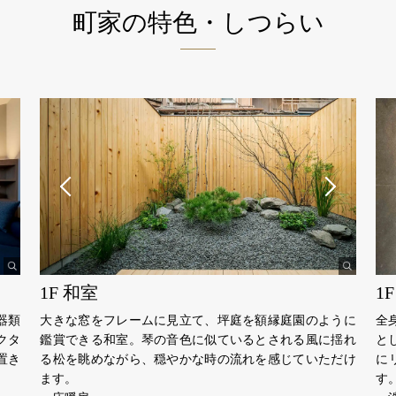
町家の特色・しつらい
1F 和室
1
器類
大きな窓をフレームに見立て、坪庭を額縁庭園のように
全
クタ
鑑賞できる和室。琴の音色に似ているとされる風に揺れ
と
置き
る松を眺めながら、穏やかな時の流れを感じていただけ
に
ます。
す