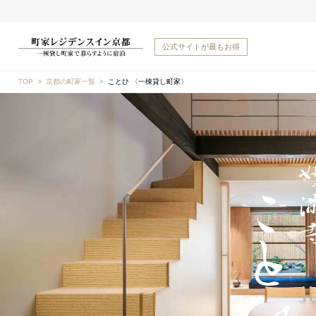
公式サイトが
最もお得
TOP
京都の町家一覧
ことひ 〈一棟貸し町家〉