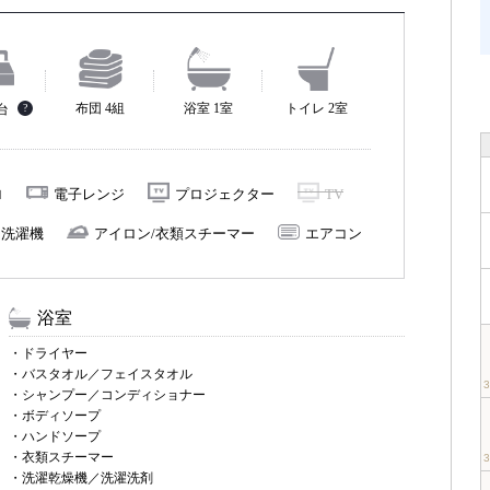
布団 4組
浴室 1室
トイレ 2室
1台
?
ロ
電子レンジ
プロジェクター
TV
洗濯機
アイロン/衣類スチーマー
エアコン
浴室
・ドライヤー
・バスタオル／フェイスタオル
・シャンプー／コンディショナー
・ボディソープ
・ハンドソープ
・衣類スチーマー
・洗濯乾燥機／洗濯洗剤