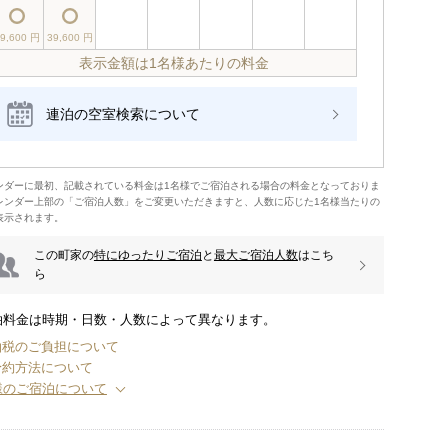
39,600 円
39,600 円
表示金額は1名様あたりの料金
連泊の空室検索について
5名様
6名様
ンダーに最初、記載されている料金は1名様でご宿泊される場合の料金となっておりま
レンダー上部の「ご宿泊人数」をご変更いただきますと、人数に応じた1名様当たりの
表示されます。
この町家の
特にゆったりご宿泊
と
最大ご宿泊人数
はこち
ら
泊料金は時期・日数・人数によって異なります。
泊税のご負担について
予約方法について
様のご宿泊について