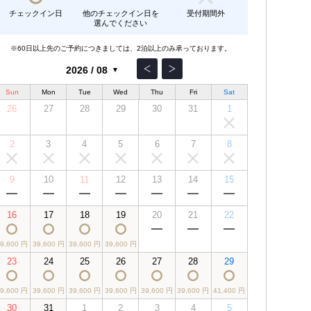
チェックイン日
他のチェックイン日を
受付期間外
選んでください
※60日以上先のご予約につきましては、2泊以上のみ承っております。
Sun
Mon
Tue
Wed
Thu
Fri
Sat
26
27
28
29
30
31
1
2
3
4
5
6
7
8
9
10
11
12
13
14
15
16
17
18
19
20
21
22
39,600 円
39,600 円
39,600 円
39,600 円
23
24
25
26
27
28
29
39,600 円
39,600 円
39,600 円
39,600 円
39,600 円
39,600 円
41,400 円
30
31
1
2
3
4
5