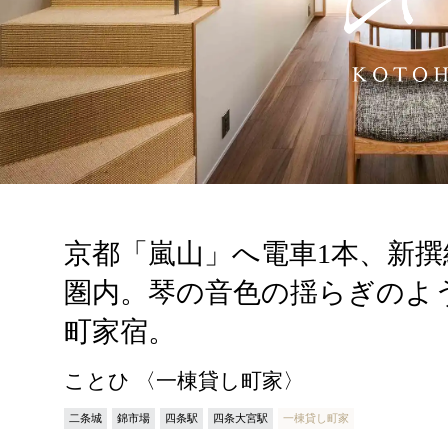
京都「嵐山」へ電車1本、新
圏内。琴の音色の揺らぎのよ
町家宿。
ことひ 〈一棟貸し町家〉
二条城
錦市場
四条駅
四条大宮駅
一棟貸し町家