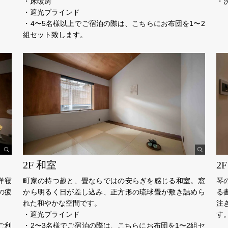
・床暖房
・
・遮光ブラインド
・4〜5名様以上でご宿泊の際は、こちらにお布団を1〜2
組セット致します。
2F 和室
2
洋寝
町家の持つ趣と、畳ならではの安らぎを感じる和室。窓
琴
の疲
から明るく日が差し込み、正方形の琉球畳が敷き詰めら
る
れた和やかな空間です。
注
・遮光ブラインド
す
ご利
・2〜3名様でご宿泊の際は、こちらにお布団を1〜2組セ