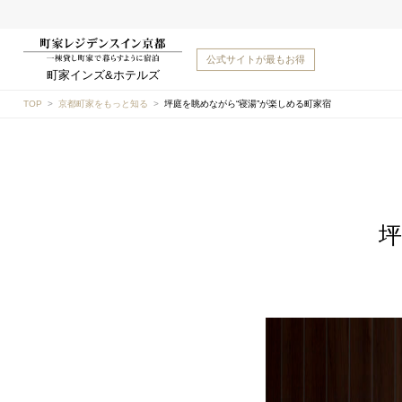
公式サイトが
最もお得
町家インズ&ホテルズ
TOP
京都町家をもっと知る
坪庭を眺めながら“寝湯”が楽しめる町家宿
坪