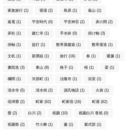
家族旅行 (1)
寝湯 (2)
島原 (1)
嵐山 (1)
嵐電 (1)
平安時代 (0)
平安神宮 (2)
床の間 (2)
床柱 (1)
建仁寺 (1)
手水鉢 (0)
掛け軸 (3)
掛軸 (1)
提灯 (1)
数寄屋建築 (1)
数寄屋造 (1)
文机 (1)
新撰組 (1)
旅行 (16)
春 (1)
暖簾 (1)
書院造 (3)
東山 (8)
格子 (1)
桜 (1)
梁 (1)
欄間 (1)
河原町 (1)
法隆寺 (1)
浴室 (1)
清水寺 (5)
清水焼 (2)
源氏物語 (1)
火袋 (1)
琉球畳 (2)
町家 (62)
町家宿 (16)
町屋 (62)
畳 (2)
白川 (2)
祇園 (10)
祇園白川 香祇 (0)
祇園祭 (2)
竹小舞 (1)
簾 (1)
紫式部 (1)