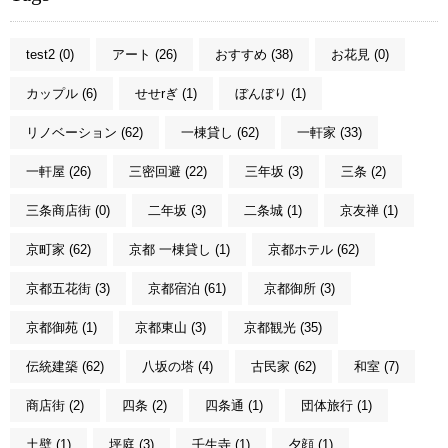
test2 (0)
アート (26)
おすすめ (38)
お花見 (0)
カップル (6)
せせrぎ (1)
ぼんぼり (1)
リノベーション (62)
一棟貸し (62)
一軒家 (33)
一軒屋 (26)
三密回避 (22)
三年坂 (3)
三条 (2)
三条商店街 (0)
二年坂 (3)
二条城 (1)
京友禅 (1)
京町家 (62)
京都 一棟貸し (1)
京都ホテル (62)
京都五花街 (3)
京都宿泊 (61)
京都御所 (3)
京都御苑 (1)
京都東山 (3)
京都観光 (35)
伝統建築 (62)
八坂の塔 (4)
古民家 (62)
和室 (7)
商店街 (2)
四条 (2)
四条通 (1)
団体旅行 (1)
土壁 (1)
坪庭 (3)
壬生寺 (1)
夕顔 (1)