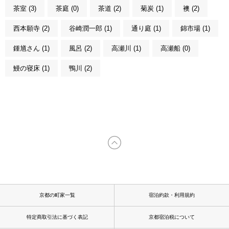
茶室 (3)
茶庭 (0)
茶道 (2)
菊炭 (1)
襖 (2)
西本願寺 (2)
谷崎潤一郎 (1)
通り庭 (1)
錦市場 (1)
鍾馗さん (1)
風呂 (2)
高瀬川 (1)
高瀬船 (0)
鰻の寝床 (1)
鴨川 (2)
京都の町家一覧
宿泊約款・利用規約
特定商取引法に基づく表記
京都宿泊税について