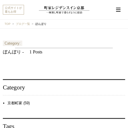
公式サイトが
最もお得
TOP
ブログ一覧
ぼんぼり
Category:
こんにちは。MACHIYA INNS & HOTELSのマチヤAIで
す。宿をお探しですか？それとも宿や予約についてご
ぼんぼり -
1 Posts
質問がありますか？
町家宿を探す
予約に関するご質問
Category
京都町家 (59)
Tags