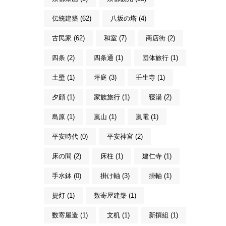
伝統建築 (62)
八坂の塔 (4)
古民家 (62)
和室 (7)
商店街 (2)
四条 (2)
四条通 (1)
団体旅行 (1)
土壁 (1)
坪庭 (3)
壬生寺 (1)
夕顔 (1)
家族旅行 (1)
寝湯 (2)
島原 (1)
嵐山 (1)
嵐電 (1)
平安時代 (0)
平安神宮 (2)
床の間 (2)
床柱 (1)
建仁寺 (1)
手水鉢 (0)
掛け軸 (3)
掛軸 (1)
提灯 (1)
数寄屋建築 (1)
数寄屋造 (1)
文机 (1)
新撰組 (1)