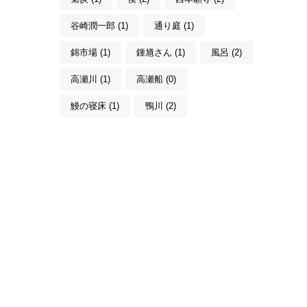
谷崎潤一郎 (1)
通り庭 (1)
錦市場 (1)
鍾馗さん (1)
風呂 (2)
高瀬川 (1)
高瀬船 (0)
鰻の寝床 (1)
鴨川 (2)
こんにちは。MACHIYA INNS & HOTELS
のマチヤAIです。宿をお探しですか？そ
れとも宿や予約についてご質問がありま
すか？