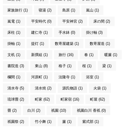
家族旅行 (1)
寝湯 (2)
島原 (1)
嵐山 (1)
嵐電 (1)
平安時代 (0)
平安神宮 (2)
床の間 (2)
床柱 (1)
建仁寺 (1)
手水鉢 (0)
掛け軸 (3)
掛軸 (1)
提灯 (1)
数寄屋建築 (1)
数寄屋造 (1)
文机 (1)
新撰組 (1)
旅行 (16)
春 (1)
暖簾 (1)
書院造 (3)
東山 (8)
格子 (1)
桜 (1)
梁 (1)
欄間 (1)
河原町 (1)
法隆寺 (1)
浴室 (1)
清水寺 (5)
清水焼 (2)
源氏物語 (1)
火袋 (1)
琉球畳 (2)
町家 (62)
町家宿 (16)
町屋 (62)
畳 (2)
白川 (2)
祇園 (10)
祇園白川 香祇 (0)
祇園祭 (2)
竹小舞 (1)
簾 (1)
紫式部 (1)