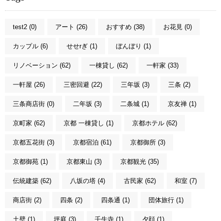
test2 (0)
アート (26)
おすすめ (38)
お花見 (0)
カップル (6)
せせrぎ (1)
ぼんぼり (1)
リノベーション (62)
一棟貸し (62)
一軒家 (33)
一軒屋 (26)
三密回避 (22)
三年坂 (3)
三条 (2)
三条商店街 (0)
二年坂 (3)
二条城 (1)
京友禅 (1)
京町家 (62)
京都 一棟貸し (1)
京都ホテル (62)
京都五花街 (3)
京都宿泊 (61)
京都御所 (3)
京都御苑 (1)
京都東山 (3)
京都観光 (35)
伝統建築 (62)
八坂の塔 (4)
古民家 (62)
和室 (7)
商店街 (2)
四条 (2)
四条通 (1)
団体旅行 (1)
土壁 (1)
坪庭 (3)
壬生寺 (1)
夕顔 (1)