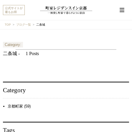
公式サイトが
最もお得
TOP
ブログ一覧
二条城
Category:
こんにちは。MACHIYA INNS & HOTELSのマチヤAIで
す。宿をお探しですか？それとも宿や予約についてご
二条城 -
1 Posts
質問がありますか？
町家宿を探す
予約に関するご質問
Category
京都町家 (59)
Tags