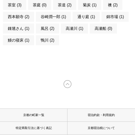
茶室 (3)
茶庭 (0)
茶道 (2)
菊炭 (1)
襖 (2)
西本願寺 (2)
谷崎潤一郎 (1)
通り庭 (1)
錦市場 (1)
鍾馗さん (1)
風呂 (2)
高瀬川 (1)
高瀬船 (0)
鰻の寝床 (1)
鴨川 (2)
京都の町家一覧
宿泊約款・利用規約
特定商取引法に基づく表記
京都宿泊税について