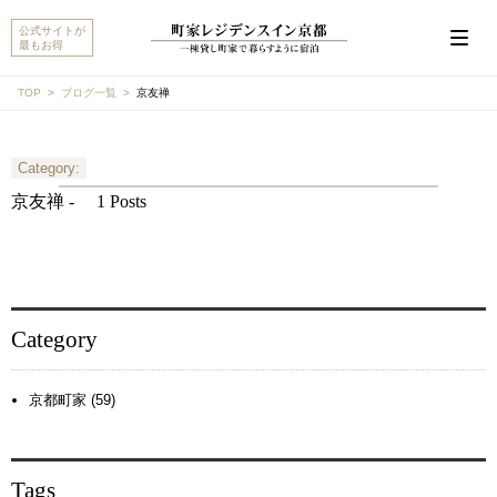
公式サイトが
最もお得
TOP
ブログ一覧
京友禅
Category:
こんにちは。MACHIYA INNS & HOTELSのマチヤAIで
す。宿をお探しですか？それとも宿や予約についてご
京友禅 -
1 Posts
質問がありますか？
町家宿を探す
予約に関するご質問
Category
京都町家 (59)
Tags