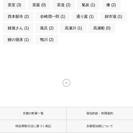
茶室 (3)
茶庭 (0)
茶道 (2)
菊炭 (1)
襖 (2)
西本願寺 (2)
谷崎潤一郎 (1)
通り庭 (1)
錦市場 (1)
鍾馗さん (1)
風呂 (2)
高瀬川 (1)
高瀬船 (0)
鰻の寝床 (1)
鴨川 (2)
京都の町家一覧
宿泊約款・利用規約
特定商取引法に基づく表記
京都宿泊税について