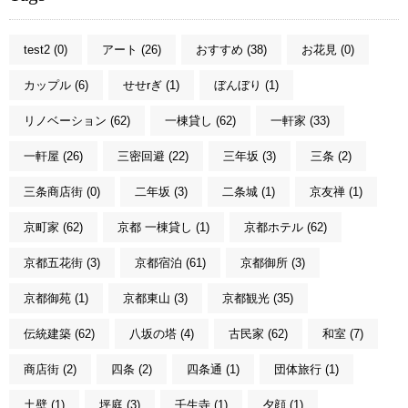
test2 (0)
アート (26)
おすすめ (38)
お花見 (0)
カップル (6)
せせrぎ (1)
ぼんぼり (1)
リノベーション (62)
一棟貸し (62)
一軒家 (33)
一軒屋 (26)
三密回避 (22)
三年坂 (3)
三条 (2)
三条商店街 (0)
二年坂 (3)
二条城 (1)
京友禅 (1)
京町家 (62)
京都 一棟貸し (1)
京都ホテル (62)
京都五花街 (3)
京都宿泊 (61)
京都御所 (3)
京都御苑 (1)
京都東山 (3)
京都観光 (35)
伝統建築 (62)
八坂の塔 (4)
古民家 (62)
和室 (7)
商店街 (2)
四条 (2)
四条通 (1)
団体旅行 (1)
土壁 (1)
坪庭 (3)
壬生寺 (1)
夕顔 (1)