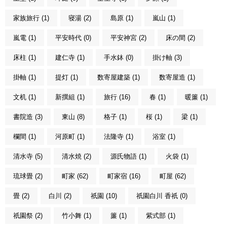
家族旅行 (1)
寝湯 (2)
島原 (1)
嵐山 (1)
嵐電 (1)
平安時代 (0)
平安神宮 (2)
床の間 (2)
床柱 (1)
建仁寺 (1)
手水鉢 (0)
掛け軸 (3)
掛軸 (1)
提灯 (1)
数寄屋建築 (1)
数寄屋造 (1)
文机 (1)
新撰組 (1)
旅行 (16)
春 (1)
暖簾 (1)
書院造 (3)
東山 (8)
格子 (1)
桜 (1)
梁 (1)
欄間 (1)
河原町 (1)
法隆寺 (1)
浴室 (1)
清水寺 (5)
清水焼 (2)
源氏物語 (1)
火袋 (1)
琉球畳 (2)
町家 (62)
町家宿 (16)
町屋 (62)
畳 (2)
白川 (2)
祇園 (10)
祇園白川 香祇 (0)
祇園祭 (2)
竹小舞 (1)
簾 (1)
紫式部 (1)