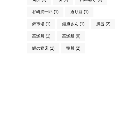
谷崎潤一郎 (1)
通り庭 (1)
錦市場 (1)
鍾馗さん (1)
風呂 (2)
高瀬川 (1)
高瀬船 (0)
鰻の寝床 (1)
鴨川 (2)
こんにちは。MACHIYA INNS & HOTELS
のマチヤAIです。宿をお探しですか？そ
れとも宿や予約についてご質問がありま
すか？