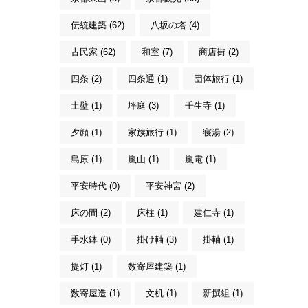
伝統建築 (62)
八坂の塔 (4)
古民家 (62)
和室 (7)
商店街 (2)
四条 (2)
四条通 (1)
団体旅行 (1)
土壁 (1)
坪庭 (3)
壬生寺 (1)
夕顔 (1)
家族旅行 (1)
寝湯 (2)
島原 (1)
嵐山 (1)
嵐電 (1)
平安時代 (0)
平安神宮 (2)
床の間 (2)
床柱 (1)
建仁寺 (1)
手水鉢 (0)
掛け軸 (3)
掛軸 (1)
提灯 (1)
数寄屋建築 (1)
数寄屋造 (1)
文机 (1)
新撰組 (1)