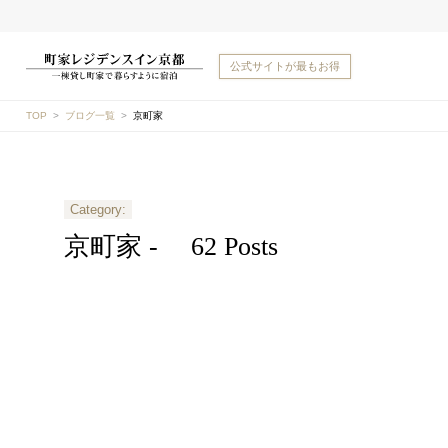
公式サイトが
最もお得
TOP
ブログ一覧
京町家
Category:
京町家 -
62 Posts