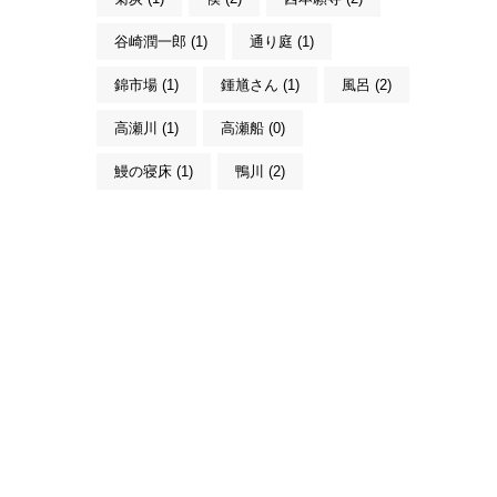
谷崎潤一郎 (1)
通り庭 (1)
錦市場 (1)
鍾馗さん (1)
風呂 (2)
高瀬川 (1)
高瀬船 (0)
鰻の寝床 (1)
鴨川 (2)
こんにちは。MACHIYA INNS & HOTELS
のマチヤAIです。宿をお探しですか？そ
れとも宿や予約についてご質問がありま
すか？