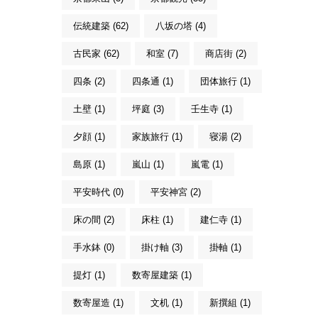
伝統建築 (62)
八坂の塔 (4)
古民家 (62)
和室 (7)
商店街 (2)
四条 (2)
四条通 (1)
団体旅行 (1)
土壁 (1)
坪庭 (3)
壬生寺 (1)
夕顔 (1)
家族旅行 (1)
寝湯 (2)
島原 (1)
嵐山 (1)
嵐電 (1)
平安時代 (0)
平安神宮 (2)
床の間 (2)
床柱 (1)
建仁寺 (1)
手水鉢 (0)
掛け軸 (3)
掛軸 (1)
提灯 (1)
数寄屋建築 (1)
数寄屋造 (1)
文机 (1)
新撰組 (1)