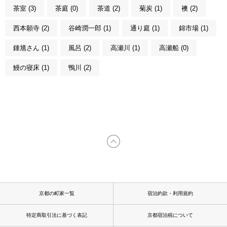
茶室 (3)
茶庭 (0)
茶道 (2)
菊炭 (1)
襖 (2)
西本願寺 (2)
谷崎潤一郎 (1)
通り庭 (1)
錦市場 (1)
鍾馗さん (1)
風呂 (2)
高瀬川 (1)
高瀬船 (0)
鰻の寝床 (1)
鴨川 (2)
京都の町家一覧
宿泊約款・利用規約
特定商取引法に基づく表記
京都宿泊税について