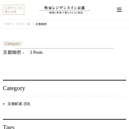
公式サイトが
最もお得
TOP
ブログ一覧
京都御所
Category:
こんにちは。MACHIYA INNS & HOTELSのマチヤAIで
す。宿をお探しですか？それとも宿や予約についてご
京都御所 -
3 Posts
質問がありますか？
町家宿を探す
予約に関するご質問
Category
京都町家 (59)
Tags