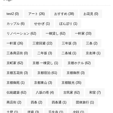
test2 (0)
アート (26)
おすすめ (38)
お花見 (0)
カップル (6)
せせrぎ (1)
ぼんぼり (1)
リノベーション (62)
一棟貸し (62)
一軒家 (33)
一軒屋 (26)
三密回避 (22)
三年坂 (3)
三条 (2)
三条商店街 (0)
二年坂 (3)
二条城 (1)
京友禅 (1)
京町家 (62)
京都 一棟貸し (1)
京都ホテル (62)
京都五花街 (3)
京都宿泊 (61)
京都御所 (3)
京都御苑 (1)
京都東山 (3)
京都観光 (35)
伝統建築 (62)
八坂の塔 (4)
古民家 (62)
和室 (7)
商店街 (2)
四条 (2)
四条通 (1)
団体旅行 (1)
土壁 (1)
坪庭 (3)
壬生寺 (1)
夕顔 (1)