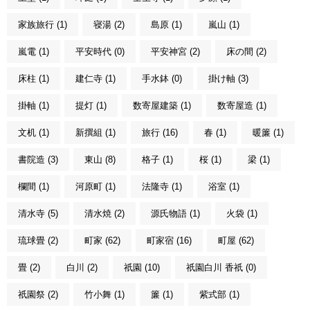
家族旅行 (1)
寝湯 (2)
島原 (1)
嵐山 (1)
嵐電 (1)
平安時代 (0)
平安神宮 (2)
床の間 (2)
床柱 (1)
建仁寺 (1)
手水鉢 (0)
掛け軸 (3)
掛軸 (1)
提灯 (1)
数寄屋建築 (1)
数寄屋造 (1)
文机 (1)
新撰組 (1)
旅行 (16)
春 (1)
暖簾 (1)
書院造 (3)
東山 (8)
格子 (1)
桜 (1)
梁 (1)
欄間 (1)
河原町 (1)
法隆寺 (1)
浴室 (1)
清水寺 (5)
清水焼 (2)
源氏物語 (1)
火袋 (1)
琉球畳 (2)
町家 (62)
町家宿 (16)
町屋 (62)
畳 (2)
白川 (2)
祇園 (10)
祇園白川 香祇 (0)
祇園祭 (2)
竹小舞 (1)
簾 (1)
紫式部 (1)