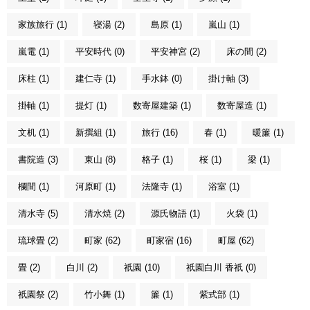
家族旅行 (1)
寝湯 (2)
島原 (1)
嵐山 (1)
嵐電 (1)
平安時代 (0)
平安神宮 (2)
床の間 (2)
床柱 (1)
建仁寺 (1)
手水鉢 (0)
掛け軸 (3)
掛軸 (1)
提灯 (1)
数寄屋建築 (1)
数寄屋造 (1)
文机 (1)
新撰組 (1)
旅行 (16)
春 (1)
暖簾 (1)
書院造 (3)
東山 (8)
格子 (1)
桜 (1)
梁 (1)
欄間 (1)
河原町 (1)
法隆寺 (1)
浴室 (1)
清水寺 (5)
清水焼 (2)
源氏物語 (1)
火袋 (1)
琉球畳 (2)
町家 (62)
町家宿 (16)
町屋 (62)
畳 (2)
白川 (2)
祇園 (10)
祇園白川 香祇 (0)
祇園祭 (2)
竹小舞 (1)
簾 (1)
紫式部 (1)