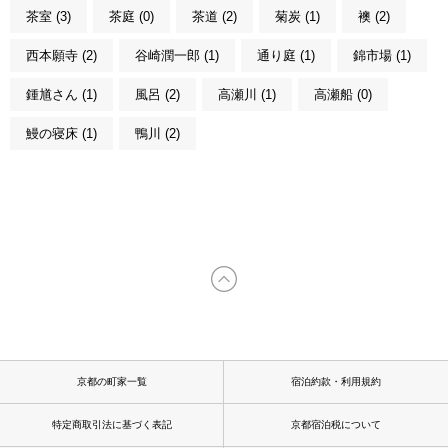
茶室 (3)
茶庭 (0)
茶道 (2)
菊炭 (1)
襖 (2)
西本願寺 (2)
谷崎潤一郎 (1)
通り庭 (1)
錦市場 (1)
鍾馗さん (1)
風呂 (2)
高瀬川 (1)
高瀬船 (0)
鰻の寝床 (1)
鴨川 (2)
京都の町家一覧
宿泊約款・利用規約
特定商取引法に基づく表記
京都宿泊税について