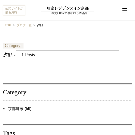
公式サイトが
最もお得
TOP
ブログ一覧
夕顔
Category:
こんにちは。MACHIYA INNS & HOTELSのマチヤAIで
す。宿をお探しですか？それとも宿や予約についてご
夕顔 -
1 Posts
質問がありますか？
町家宿を探す
予約に関するご質問
Category
京都町家 (59)
Tags