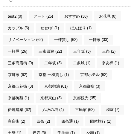
test2 (0)
アート (26)
おすすめ (38)
お花見 (0)
カップル (6)
せせrぎ (1)
ぼんぼり (1)
リノベーション (62)
一棟貸し (62)
一軒家 (33)
一軒屋 (26)
三密回避 (22)
三年坂 (3)
三条 (2)
三条商店街 (0)
二年坂 (3)
二条城 (1)
京友禅 (1)
京町家 (62)
京都 一棟貸し (1)
京都ホテル (62)
京都五花街 (3)
京都宿泊 (61)
京都御所 (3)
京都御苑 (1)
京都東山 (3)
京都観光 (35)
伝統建築 (62)
八坂の塔 (4)
古民家 (62)
和室 (7)
商店街 (2)
四条 (2)
四条通 (1)
団体旅行 (1)
土壁 (1)
坪庭 (3)
壬生寺 (1)
夕顔 (1)