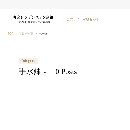
公式サイトが
最もお得
TOP
ブログ一覧
手水鉢
Category:
手水鉢 -
0 Posts