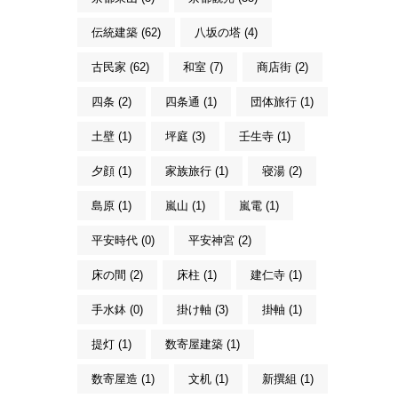
伝統建築 (62)
八坂の塔 (4)
古民家 (62)
和室 (7)
商店街 (2)
四条 (2)
四条通 (1)
団体旅行 (1)
土壁 (1)
坪庭 (3)
壬生寺 (1)
夕顔 (1)
家族旅行 (1)
寝湯 (2)
島原 (1)
嵐山 (1)
嵐電 (1)
平安時代 (0)
平安神宮 (2)
床の間 (2)
床柱 (1)
建仁寺 (1)
手水鉢 (0)
掛け軸 (3)
掛軸 (1)
提灯 (1)
数寄屋建築 (1)
数寄屋造 (1)
文机 (1)
新撰組 (1)