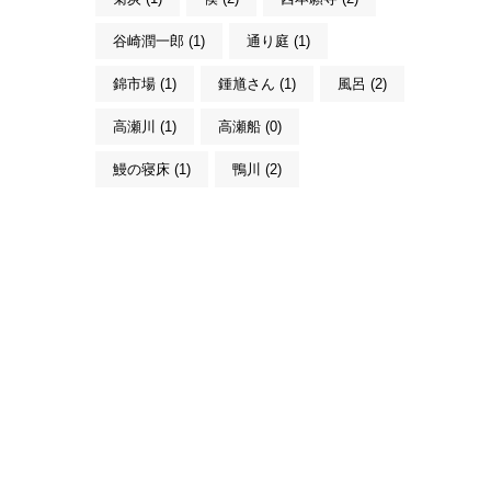
谷崎潤一郎 (1)
通り庭 (1)
錦市場 (1)
鍾馗さん (1)
風呂 (2)
高瀬川 (1)
高瀬船 (0)
鰻の寝床 (1)
鴨川 (2)