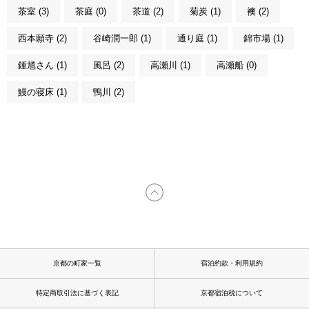
茶室 (3)
茶庭 (0)
茶道 (2)
菊炭 (1)
襖 (2)
西本願寺 (2)
谷崎潤一郎 (1)
通り庭 (1)
錦市場 (1)
鍾馗さん (1)
風呂 (2)
高瀬川 (1)
高瀬船 (0)
鰻の寝床 (1)
鴨川 (2)
京都の町家一覧
宿泊約款・利用規約
特定商取引法に基づく表記
京都宿泊税について