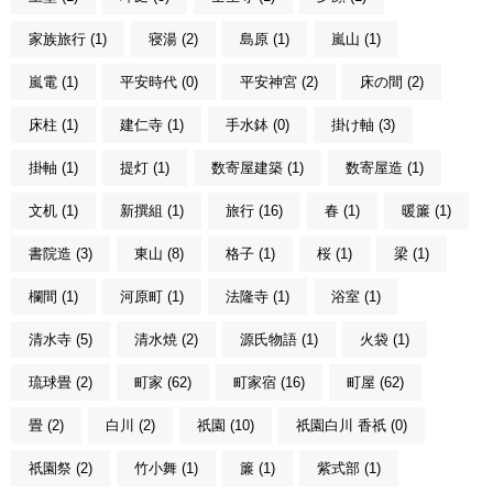
家族旅行 (1)
寝湯 (2)
島原 (1)
嵐山 (1)
嵐電 (1)
平安時代 (0)
平安神宮 (2)
床の間 (2)
床柱 (1)
建仁寺 (1)
手水鉢 (0)
掛け軸 (3)
掛軸 (1)
提灯 (1)
数寄屋建築 (1)
数寄屋造 (1)
文机 (1)
新撰組 (1)
旅行 (16)
春 (1)
暖簾 (1)
書院造 (3)
東山 (8)
格子 (1)
桜 (1)
梁 (1)
欄間 (1)
河原町 (1)
法隆寺 (1)
浴室 (1)
清水寺 (5)
清水焼 (2)
源氏物語 (1)
火袋 (1)
琉球畳 (2)
町家 (62)
町家宿 (16)
町屋 (62)
畳 (2)
白川 (2)
祇園 (10)
祇園白川 香祇 (0)
祇園祭 (2)
竹小舞 (1)
簾 (1)
紫式部 (1)