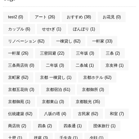
test2 (0)
アート (26)
おすすめ (38)
お花見 (0)
カップル (6)
せせrぎ (1)
ぼんぼり (1)
リノベーション (62)
一棟貸し (62)
一軒家 (33)
一軒屋 (26)
三密回避 (22)
三年坂 (3)
三条 (2)
三条商店街 (0)
二年坂 (3)
二条城 (1)
京友禅 (1)
京町家 (62)
京都 一棟貸し (1)
京都ホテル (62)
京都五花街 (3)
京都宿泊 (61)
京都御所 (3)
京都御苑 (1)
京都東山 (3)
京都観光 (35)
伝統建築 (62)
八坂の塔 (4)
古民家 (62)
和室 (7)
商店街 (2)
四条 (2)
四条通 (1)
団体旅行 (1)
土壁 (1)
坪庭 (3)
壬生寺 (1)
夕顔 (1)