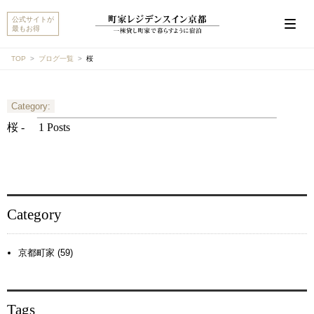
公式サイトが
最もお得
TOP
ブログ一覧
桜
Category:
こんにちは。MACHIYA INNS & HOTELSのマチヤAIで
す。宿をお探しですか？それとも宿や予約についてご
桜 -
1 Posts
質問がありますか？
町家宿を探す
予約に関するご質問
Category
京都町家 (59)
Tags