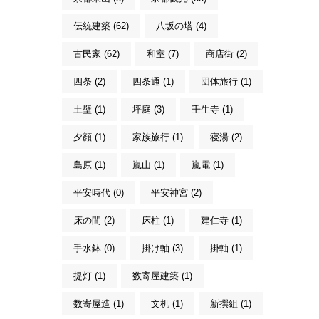
伝統建築 (62)
八坂の塔 (4)
古民家 (62)
和室 (7)
商店街 (2)
四条 (2)
四条通 (1)
団体旅行 (1)
土壁 (1)
坪庭 (3)
壬生寺 (1)
夕顔 (1)
家族旅行 (1)
寝湯 (2)
島原 (1)
嵐山 (1)
嵐電 (1)
平安時代 (0)
平安神宮 (2)
床の間 (2)
床柱 (1)
建仁寺 (1)
手水鉢 (0)
掛け軸 (3)
掛軸 (1)
提灯 (1)
数寄屋建築 (1)
数寄屋造 (1)
文机 (1)
新撰組 (1)