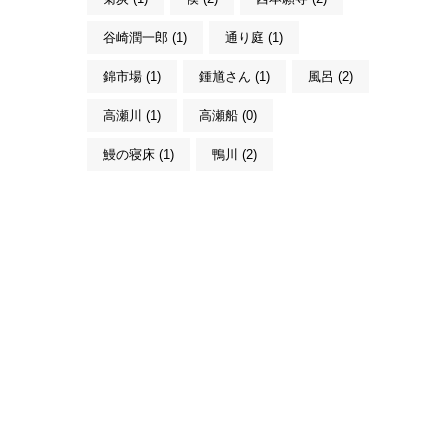
谷崎潤一郎 (1)
通り庭 (1)
錦市場 (1)
鍾馗さん (1)
風呂 (2)
高瀬川 (1)
高瀬船 (0)
鰻の寝床 (1)
鴨川 (2)
こんにちは。MACHIYA INNS & HOTELS
のマチヤAIです。宿をお探しですか？そ
れとも宿や予約についてご質問がありま
すか？