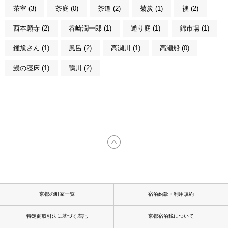
茶室 (3)
茶庭 (0)
茶道 (2)
菊炭 (1)
襖 (2)
西本願寺 (2)
谷崎潤一郎 (1)
通り庭 (1)
錦市場 (1)
鍾馗さん (1)
風呂 (2)
高瀬川 (1)
高瀬船 (0)
鰻の寝床 (1)
鴨川 (2)
京都の町家一覧
宿泊約款・利用規約
特定商取引法に基づく表記
京都宿泊税について