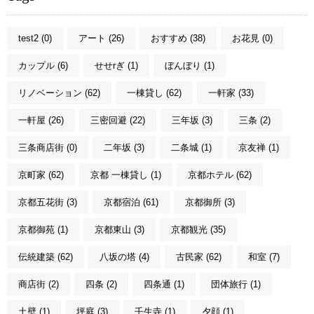
test2 (0)
アート (26)
おすすめ (38)
お花見 (0)
カップル (6)
せせrぎ (1)
ぼんぼり (1)
リノベーション (62)
一棟貸し (62)
一軒家 (33)
一軒屋 (26)
三密回避 (22)
三年坂 (3)
三条 (2)
三条商店街 (0)
二年坂 (3)
二条城 (1)
京友禅 (1)
京町家 (62)
京都 一棟貸し (1)
京都ホテル (62)
京都五花街 (3)
京都宿泊 (61)
京都御所 (3)
京都御苑 (1)
京都東山 (3)
京都観光 (35)
伝統建築 (62)
八坂の塔 (4)
古民家 (62)
和室 (7)
商店街 (2)
四条 (2)
四条通 (1)
団体旅行 (1)
土壁 (1)
坪庭 (3)
壬生寺 (1)
夕顔 (1)