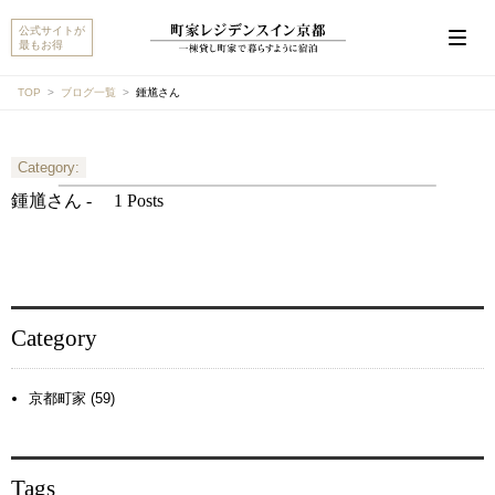
公式サイトが
最もお得
TOP
ブログ一覧
鍾馗さん
Category:
こんにちは。MACHIYA INNS & HOTELSのマチヤAIで
す。宿をお探しですか？それとも宿や予約についてご
鍾馗さん -
1 Posts
質問がありますか？
町家宿を探す
予約に関するご質問
Category
京都町家 (59)
Tags