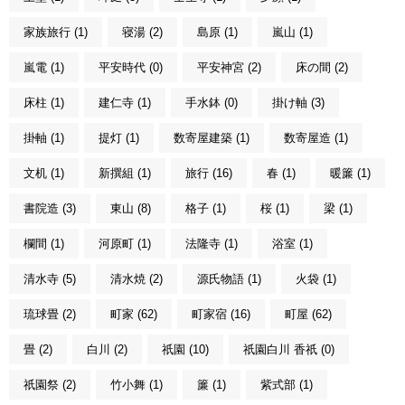
家族旅行 (1)
寝湯 (2)
島原 (1)
嵐山 (1)
嵐電 (1)
平安時代 (0)
平安神宮 (2)
床の間 (2)
床柱 (1)
建仁寺 (1)
手水鉢 (0)
掛け軸 (3)
掛軸 (1)
提灯 (1)
数寄屋建築 (1)
数寄屋造 (1)
文机 (1)
新撰組 (1)
旅行 (16)
春 (1)
暖簾 (1)
書院造 (3)
東山 (8)
格子 (1)
桜 (1)
梁 (1)
欄間 (1)
河原町 (1)
法隆寺 (1)
浴室 (1)
清水寺 (5)
清水焼 (2)
源氏物語 (1)
火袋 (1)
琉球畳 (2)
町家 (62)
町家宿 (16)
町屋 (62)
畳 (2)
白川 (2)
祇園 (10)
祇園白川 香祇 (0)
祇園祭 (2)
竹小舞 (1)
簾 (1)
紫式部 (1)