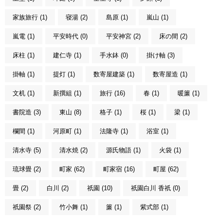
家族旅行 (1)
寝湯 (2)
島原 (1)
嵐山 (1)
嵐電 (1)
平安時代 (0)
平安神宮 (2)
床の間 (2)
床柱 (1)
建仁寺 (1)
手水鉢 (0)
掛け軸 (3)
掛軸 (1)
提灯 (1)
数寄屋建築 (1)
数寄屋造 (1)
文机 (1)
新撰組 (1)
旅行 (16)
春 (1)
暖簾 (1)
書院造 (3)
東山 (8)
格子 (1)
桜 (1)
梁 (1)
欄間 (1)
河原町 (1)
法隆寺 (1)
浴室 (1)
清水寺 (5)
清水焼 (2)
源氏物語 (1)
火袋 (1)
琉球畳 (2)
町家 (62)
町家宿 (16)
町屋 (62)
畳 (2)
白川 (2)
祇園 (10)
祇園白川 香祇 (0)
祇園祭 (2)
竹小舞 (1)
簾 (1)
紫式部 (1)