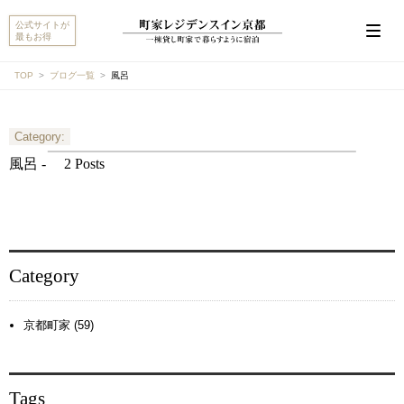
公式サイトが
最もお得
TOP
ブログ一覧
風呂
Category:
こんにちは。MACHIYA INNS & HOTELSのマチヤAIで
す。宿をお探しですか？それとも宿や予約についてご
風呂 -
2 Posts
質問がありますか？
町家宿を探す
予約に関するご質問
Category
京都町家 (59)
Tags