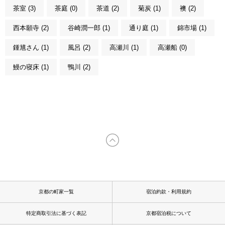
茶室 (3)
茶庭 (0)
茶道 (2)
菊炭 (1)
襖 (2)
西本願寺 (2)
谷崎潤一郎 (1)
通り庭 (1)
錦市場 (1)
鍾馗さん (1)
風呂 (2)
高瀬川 (1)
高瀬船 (0)
鰻の寝床 (1)
鴨川 (2)
京都の町家一覧
宿泊約款・利用規約
特定商取引法に基づく表記
京都宿泊税について