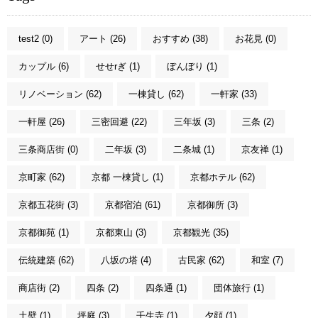
test2 (0)
アート (26)
おすすめ (38)
お花見 (0)
カップル (6)
せせrぎ (1)
ぼんぼり (1)
リノベーション (62)
一棟貸し (62)
一軒家 (33)
一軒屋 (26)
三密回避 (22)
三年坂 (3)
三条 (2)
三条商店街 (0)
二年坂 (3)
二条城 (1)
京友禅 (1)
京町家 (62)
京都 一棟貸し (1)
京都ホテル (62)
京都五花街 (3)
京都宿泊 (61)
京都御所 (3)
京都御苑 (1)
京都東山 (3)
京都観光 (35)
伝統建築 (62)
八坂の塔 (4)
古民家 (62)
和室 (7)
商店街 (2)
四条 (2)
四条通 (1)
団体旅行 (1)
土壁 (1)
坪庭 (3)
壬生寺 (1)
夕顔 (1)