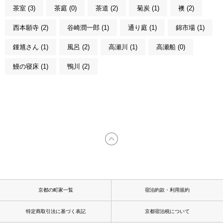
茶室 (3)
茶庭 (0)
茶道 (2)
菊炭 (1)
襖 (2)
西本願寺 (2)
谷崎潤一郎 (1)
通り庭 (1)
錦市場 (1)
鍾馗さん (1)
風呂 (2)
高瀬川 (1)
高瀬船 (0)
鰻の寝床 (1)
鴨川 (2)
京都の町家一覧
宿泊約款・利用規約
特定商取引法に基づく表記
京都宿泊税について