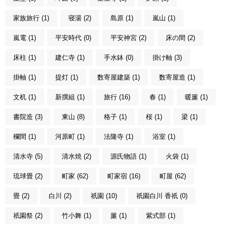
家族旅行 (1)
寝湯 (2)
島原 (1)
嵐山 (1)
嵐電 (1)
平安時代 (0)
平安神宮 (2)
床の間 (2)
床柱 (1)
建仁寺 (1)
手水鉢 (0)
掛け軸 (3)
掛軸 (1)
提灯 (1)
数寄屋建築 (1)
数寄屋造 (1)
文机 (1)
新撰組 (1)
旅行 (16)
春 (1)
暖簾 (1)
書院造 (3)
東山 (8)
格子 (1)
桜 (1)
梁 (1)
欄間 (1)
河原町 (1)
法隆寺 (1)
浴室 (1)
清水寺 (5)
清水焼 (2)
源氏物語 (1)
火袋 (1)
琉球畳 (2)
町家 (62)
町家宿 (16)
町屋 (62)
畳 (2)
白川 (2)
祇園 (10)
祇園白川 香祇 (0)
祇園祭 (2)
竹小舞 (1)
簾 (1)
紫式部 (1)