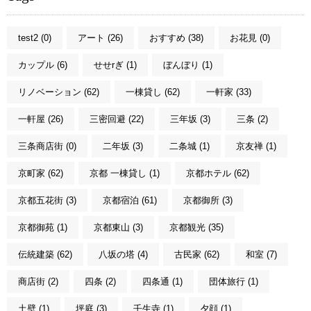
test2 (0)
アート (26)
おすすめ (38)
お花見 (0)
カップル (6)
せせrぎ (1)
ぼんぼり (1)
リノベーション (62)
一棟貸し (62)
一軒家 (33)
一軒屋 (26)
三密回避 (22)
三年坂 (3)
三条 (2)
三条商店街 (0)
二年坂 (3)
二条城 (1)
京友禅 (1)
京町家 (62)
京都 一棟貸し (1)
京都ホテル (62)
京都五花街 (3)
京都宿泊 (61)
京都御所 (3)
京都御苑 (1)
京都東山 (3)
京都観光 (35)
伝統建築 (62)
八坂の塔 (4)
古民家 (62)
和室 (7)
商店街 (2)
四条 (2)
四条通 (1)
団体旅行 (1)
土壁 (1)
坪庭 (3)
壬生寺 (1)
夕顔 (1)