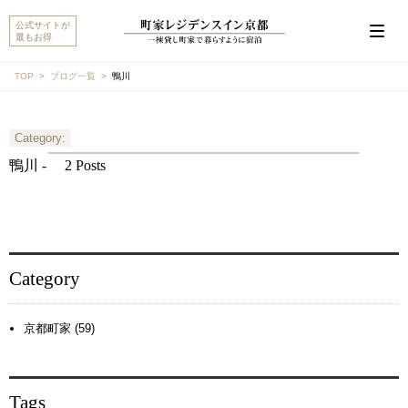
公式サイトが
最もお得
TOP
ブログ一覧
鴨川
Category:
こんにちは。MACHIYA INNS & HOTELSのマチヤAIで
す。宿をお探しですか？それとも宿や予約についてご
鴨川 -
2 Posts
質問がありますか？
町家宿を探す
予約に関するご質問
Category
京都町家 (59)
Tags