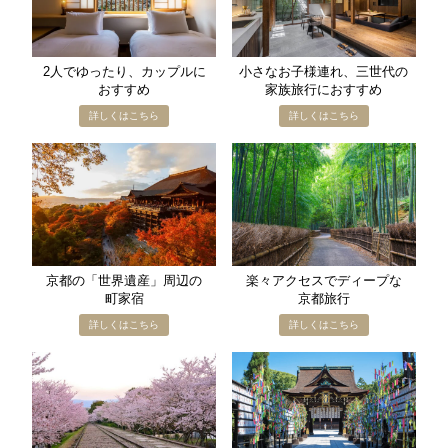
2人で​ゆったり、​カップルに​
小さな​お子様​連れ、​三世代の​
おすすめ
家族旅行に​おすすめ
京都の​「世界遺産」​周辺の​
楽々アクセスで​ディープな​
町家宿
京都旅行