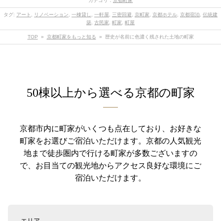
カテゴリ：
京都町家
タグ:
アート
,
リノベーション
,
一棟貸し
,
一軒屋
,
三密回避
,
京町家
,
京都ホテル
,
京都宿泊
,
伝統建
築
,
古民家
,
町家
,
町屋
TOP
»
京都町家をもっと知る
»
歴史が名前に色濃く残された土地の町家
50棟以上から選べる京都の町家
京都市内に町家がいくつも点在しており、お好きな
町家をお選びご宿泊いただけます。
京都の人気観光
地まで徒歩圏内で行ける町家が多数ございますの
で、お目当ての観光地からアクセス良好な環境にご
宿泊いただけます。
エリア