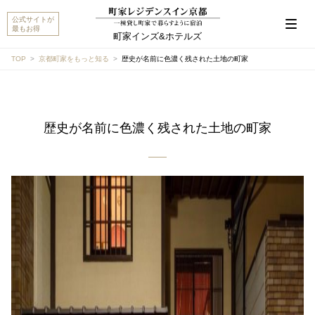
公式サイトが
最もお得
町家インズ&ホテルズ
TOP
京都町家をもっと知る
歴史が名前に色濃く残された土地の町家
こんにちは。MACHIYA INNS & HOTELSのマチヤAIで
す。宿をお探しですか？それとも宿や予約についてご
歴史が名前に色濃く残された土地の町家
質問がありますか？
町家宿を探す
予約に関するご質問