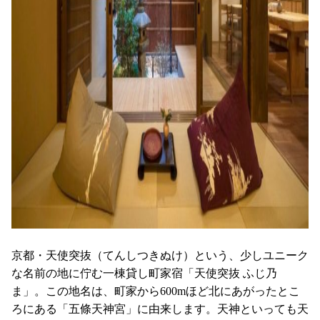
京都・天使突抜（てんしつきぬけ）という、少しユニーク
な名前の地に佇む一棟貸し町家宿「天使突抜 ふじ乃
ま」。この地名は、町家から
600m
ほど北にあがったとこ
ろにある「五條天神宮」に由来します。天神といっても天