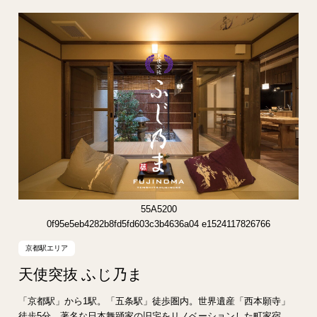
55A5200
0f95e5eb4282b8fd5fd603c3b4636a04 e1524117826766
京都駅エリア
天使突抜 ふじ乃ま
「京都駅」から1駅。「五条駅」徒歩圏内。世界遺産「西本願寺」
徒歩5分。著名な日本舞踊家の旧宅をリノベーションした町家宿。