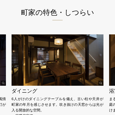
町家の特色・しつらい
ダイニング
浴
風情
6人がけのダイニングテーブルを備え、古い柱や天井が
ま
灯が
町家の年月を感じさせます。吹き抜けの天窓からは光が
庭
入る開放的な空間。
け