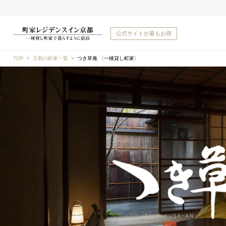
公式サイトが
最もお得
TOP
京都の町家一覧
つき草庵 〈一棟貸し町家〉