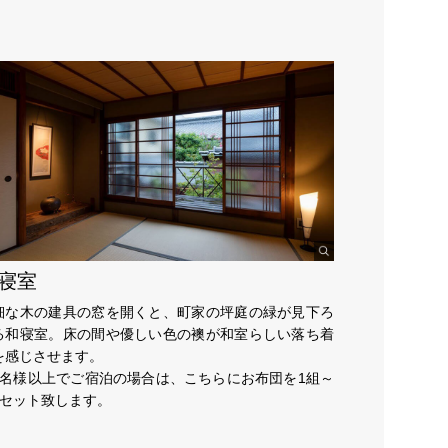
寝室
細な木の建具の窓を開くと、町家の坪庭の緑が見下ろ
る和寝室。床の間や優しい色の襖が和室らしい落ち着
を感じさせます。
3名様以上でご宿泊の場合は、こちらにお布団を1組～
組セット致します。