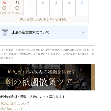
30
31
1
2
3
4
5
37,800 円
37,800 円
表示金額は1名様あたりの料金
連泊の空室検索について
ンダーに最初、記載されている料金は1名様でご宿泊される場合の料金となっておりま
レンダー上部の「ご宿泊人数」をご変更いただきますと、人数に応じた1名様当たりの
表示されます。
泊料金は時期・日数・人数によって異なります。
泊税のご負担について
予約方法について