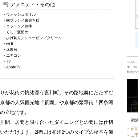
アメニティ・その他
・ウォッシュタオル
・歯ブラシ／歯磨き粉
・コットン／綿棒
・くし／髪留め
・ひげ剃り／シェービングクリーム
・wi-fi
・床暖房
・エアコン
・TV
※カレ
・AppleTV
す。カ
料金が
かりが花街の情緒漂う宮川町。その路地奥にたたずむ
が京都の人気観光地「祇園」や京都の繁華街「四条河
の立地です。
宿
の居間、居間と隣り合ったダイニングとの間には仕切
宿
いただけます。2階には和洋2つのタイプの寝室を備
ご