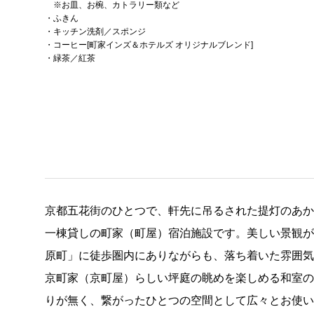
※お皿、お椀、カトラリー類など
・ふきん
・キッチン洗剤／スポンジ
・コーヒー[町家インズ＆ホテルズ オリジナルブレンド]
・緑茶／紅茶
京都五花街のひとつで、軒先に吊るされた提灯のあ
一棟貸しの町家（町屋）宿泊施設です。美しい景観
原町」に徒歩圏内にありながらも、落ち着いた雰囲気
京町家（京町屋）らしい坪庭の眺めを楽しめる和室
りが無く、繋がったひとつの空間として広々とお使い