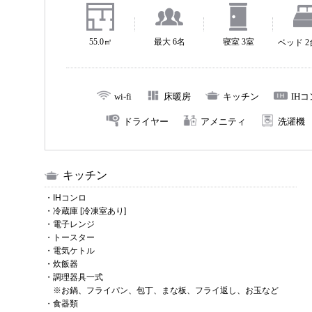
55.0㎡
最大 6名
寝室 3室
ベッド 
wi-fi
床暖房
キッチン
IH
ドライヤー
アメニティ
洗濯機
キッチン
・IHコンロ
・冷蔵庫 [冷凍室あり]
・電子レンジ
・トースター
・電気ケトル
・炊飯器
・調理器具一式
※お鍋、フライパン、包丁、まな板、フライ返し、お玉など
・食器類