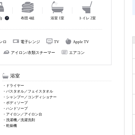
布団 4組
浴室 1室
トイレ 2室
2台
?
コンロ
電子レンジ
TV
Apple TV
アイロン/衣類スチーマー
エアコン
浴室
・ドライヤー
・バスタオル／フェイスタオル
・シャンプー／コンディショナー
・ボディソープ
・ハンドソープ
・アイロン／アイロン台
・洗濯機／洗濯洗剤
・乾燥機