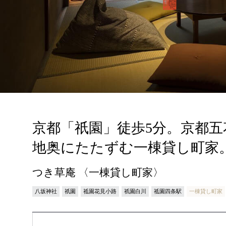
京都「祇園」徒歩5分。京都
地奥にたたずむ一棟貸し町家
つき草庵 〈一棟貸し町家〉
八坂神社
祇園
祗園花見小路
祇園白川
祗園四条駅
一棟貸し町家