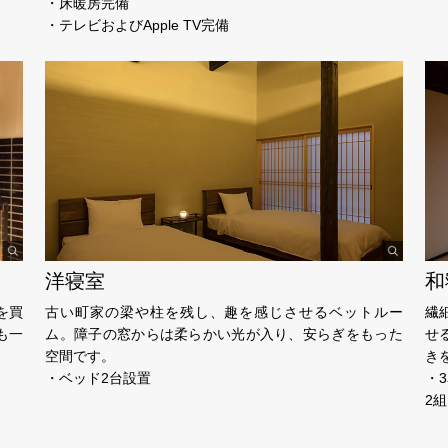
・床暖房完備
・テレビおよびApple TV完備
洋寝室
和
を買
古い町家の梁や柱を残し、趣を感じさせるベットルー
繊
も一
ム。障子の窓からは柔らかい光が入り、安らぎをもった
せ
空間です。
き
・ベッド2台設置
・
2