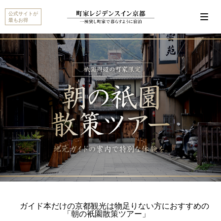
公式サイトが
最もお得
こんにちは。MACHIYA INNS & HOTELSのマチヤAIで
す。宿をお探しですか？それとも宿や予約についてご
質問がありますか？
町家宿を探す
予約に関するご質問
ガイド本だけの京都観光は物足りない方におすすめの
「朝の衹園散策ツアー」