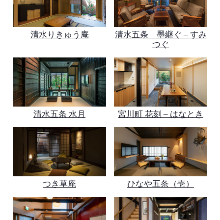
清水りきゅう庵
清水五条 墨継ぐ – すみ
つぐ
清水五条 水月
宮川町 花刻 – はなとき
つき草庵
ひなや五条（壱）