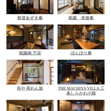
新道あずき庵
衹園 幸遊庵
衹園南 万花
ぼんぼり庵
長や 茶わん坂
THE MACHIYA VILLA 三
条しらかわ小路