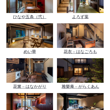
ひなや五条（弐）
よろず葉
めい華
花衣 – はなごろも
花篝 – はなかがり
雅樂庵 – がらくあん