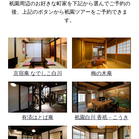
衹園周辺のお好きな町家を下記から選んでご予約の
後、上記のボタンから衹園ツアーをご予約できま
す。
京宿庵 なでしこ白川
梅の木庵
有済はとば庵
衹園白川 香祇 – こうき